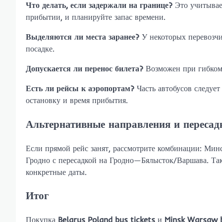
Что делать, если задержали на границе?
Это учитывает
прибытии, и планируйте запас времени.
Выделяются ли места заранее?
У некоторых перевозчик
посадке.
Допускается ли перенос билета?
Возможен при гибком 
Есть ли рейсы к аэропортам?
Часть автобусов следует
остановку и время прибытия.
Альтернативные направления и пересад
Если прямой рейс занят, рассмотрите комбинации: Ми
Гродно с пересадкой на Гродно—Бялысток/Варшава. Так
конкретные даты.
Итог
Покупка
Belarus Poland bus tickets
и
Minsk Warsaw b