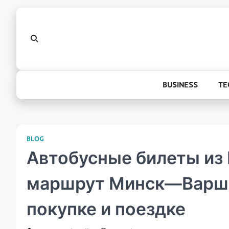
Skip
to
content
BUSINESS
TE
BLOG
Автобусные билеты из 
маршрут Минск—Варша
покупке и поездке