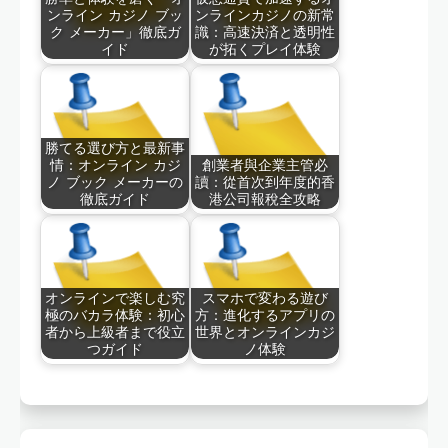
ンライン カジノ ブッ
ンラインカジノの新常
ク メーカー」徹底ガ
識：高速決済と透明性
イド
が拓くプレイ体験
勝てる選び方と最新事
情：オンライン カジ
創業者與企業主管必
ノ ブック メーカーの
讀：從首次到年度的香
徹底ガイド
港公司報稅全攻略
オンラインで楽しむ究
スマホで変わる遊び
極のバカラ体験：初心
方：進化するアプリの
者から上級者まで役立
世界とオンラインカジ
つガイド
ノ体験
Post