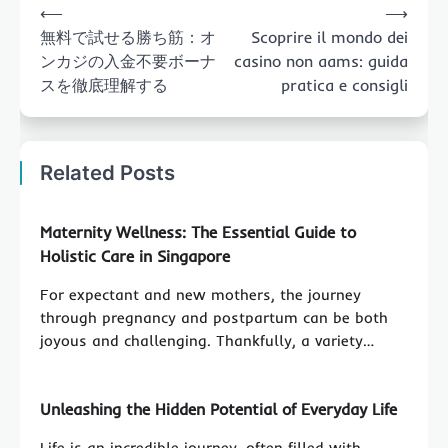
⟵
⟶
navigation
無料で試せる勝ち筋：オ
Scoprire il mondo dei
ンカジの入金不要ボーナ
casino non aams: guida
スを徹底理解する
pratica e consigli
Related Posts
Maternity Wellness: The Essential Guide to
Holistic Care in Singapore
For expectant and new mothers, the journey
through pregnancy and postpartum can be both
joyous and challenging. Thankfully, a variety…
Unleashing the Hidden Potential of Everyday Life
Life is an incredible journey, often filled with