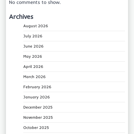
No comments to show.
Archives
August 2026
July 2026
June 2026
May 2026
April 2026
March 2026
February 2026
January 2026
December 2025
November 2025
October 2025