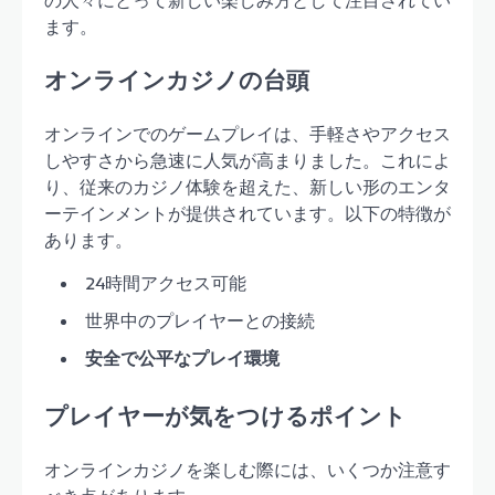
の人々にとって新しい楽しみ方として注目されてい
ます。
オンラインカジノの台頭
オンラインでのゲームプレイは、手軽さやアクセス
しやすさから急速に人気が高まりました。これによ
り、従来のカジノ体験を超えた、新しい形のエンタ
ーテインメントが提供されています。以下の特徴が
あります。
24時間アクセス可能
世界中のプレイヤーとの接続
安全で公平なプレイ環境
プレイヤーが気をつけるポイント
オンラインカジノを楽しむ際には、いくつか注意す