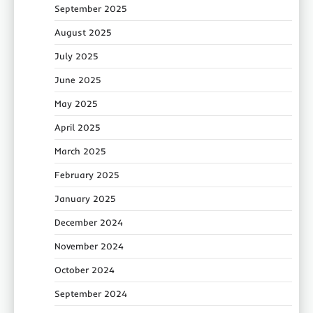
September 2025
August 2025
July 2025
June 2025
May 2025
April 2025
March 2025
February 2025
January 2025
December 2024
November 2024
October 2024
September 2024