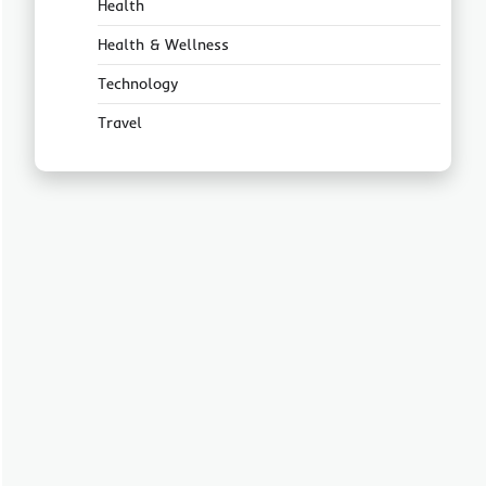
Health
Health & Wellness
Technology
Travel