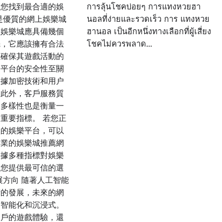
助您找到最合適的娛
การลุ้นโชคบ่อยๆ การแทงหวยฮา
是優質的網上娛樂城
นอลที่ง่ายและรวดเร็ว การ แทงหวย
上娛樂城應具備幾個
ฮานอล เป็นอีกหนึ่งทางเลือกที่ผู้เสี่ยง
先，它應該擁有合法
โชคไม่ควรพลาด…
以確保其遊戲活動的
，平台的安全性至關
數據加密技術和用户
。此外，客戶服務質
的多樣性也是衡量一
重要指標。 若您正
賴的娛樂平台，可以
專業的娛樂城推薦網
根據多種指標對娛樂
為您提供最可信的選
展方向 隨著人工智能
術的發展，未來的網
加智能化和沉浸式。
用戶的遊戲體驗，還