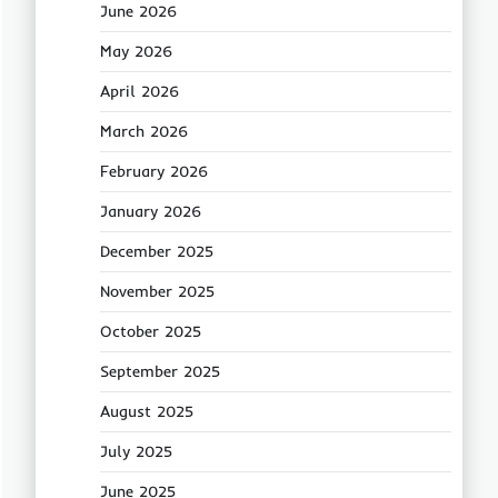
June 2026
May 2026
April 2026
March 2026
February 2026
January 2026
December 2025
November 2025
October 2025
September 2025
August 2025
July 2025
June 2025