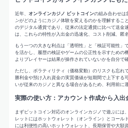
近年、
オンラインカジノ ビットコイン
の組み合わせは
ン
がどのようにカジノ体験を変えるのかを理解するこ
のデジタル通貨であり、従来の法定通貨に比べて送金
は、これらの特性が入出金の迅速化、コスト削減、匿
もう一つの大きな利点は「透明性」と「検証可能性」
を活かし、履歴の検証やゲームの公正性を示すための
よりプレイヤーは結果が操作されていないかを自分で
ただし、ボラティリティ（価格変動）のリスクも忘れ
勝利金や預け入れ資金の実質価値が短期間で上下する
いが従来のカジノと異なる場合があるため、利用前に
実際の使い方：アカウント作成から入出
まずビットコイン対応のオンラインカジノで遊ぶには
レットにはホットウォレット（オンライン）とコール
には利便性の高いホットウォレット、長期保管や大額