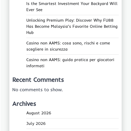
Is the Smartest Investment Your Backyard Will
Ever See
Unlocking Premium Play: Discover Why FU88
Has Become Malaysia’s Favorite Online Betting
Hub
Casino non AAMS: cosa sono, rischi e come
scegliere in sicurezza
Casino non AAMS: guida pratica per giocatori
informati
Recent Comments
No comments to show.
Archives
August 2026
July 2026