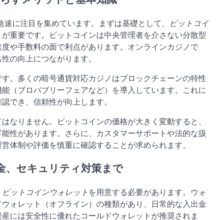
急速に注目を集めています。まずは基礎として、
ビットコイ
とが重要です。ビットコインは中央管理者を介さない分散型
速度や手数料の面で利点があります。オンラインカジノで
名性の向上につながります。
です。多くの暗号通貨対応カジノはブロックチェーンの特性
機能（プロバブリーフェアなど）を導入しています。これに
確認でき、信頼性が向上します。
てはなりません。ビットコインの価格が大きく変動すると、
可能性があります。さらに、カスタマーサポートや法的な扱
運営体制や評価を慎重に確認することが求められます。
金、セキュリティ対策まで
、
ビットコインウォレット
を用意する必要があります。ウォ
ドウォレット（オフライン）の種類があり、日常的な入出金
資産には安全性に優れたコールドウォレットが推奨されま