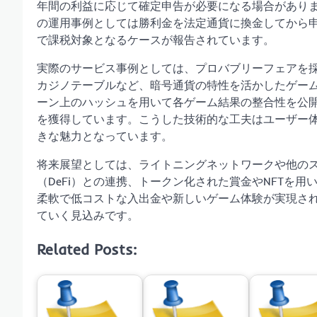
年間の利益に応じて確定申告が必要になる場合があり
の運用事例としては勝利金を法定通貨に換金してから
で課税対象となるケースが報告されています。
実際のサービス事例としては、プロバブリーフェアを
カジノテーブルなど、暗号通貨の特性を活かしたゲー
ーン上のハッシュを用いて各ゲーム結果の整合性を公
を獲得しています。こうした技術的な工夫はユーザー
きな魅力となっています。
将来展望としては、ライトニングネットワークや他の
（DeFi）との連携、トークン化された賞金やNFTを
柔軟で低コストな入出金や新しいゲーム体験が実現さ
ていく見込みです。
Related Posts: