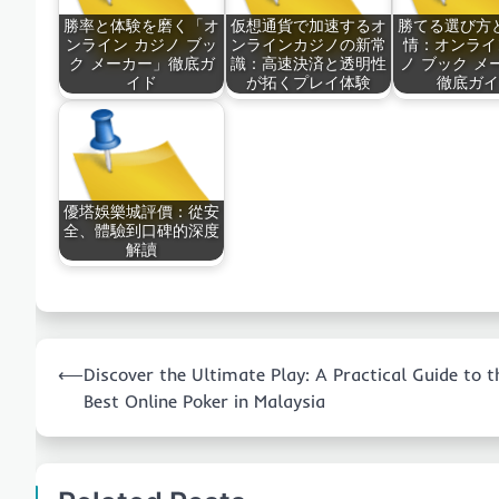
勝率と体験を磨く「オ
仮想通貨で加速するオ
勝てる選び方
ンライン カジノ ブッ
ンラインカジノの新常
情：オンライ
ク メーカー」徹底ガ
識：高速決済と透明性
ノ ブック メ
イド
が拓くプレイ体験
徹底ガイ
優塔娛樂城評價：從安
全、體驗到口碑的深度
解讀
Post
⟵
Discover the Ultimate Play: A Practical Guide to t
navigation
Best Online Poker in Malaysia