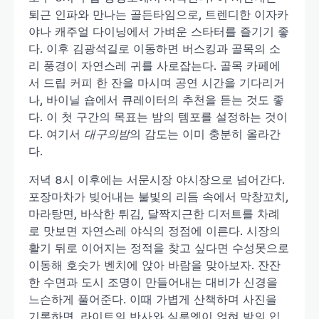
퇴근 인파와 만나는 골든타임으로, 트렌디한 이자카
야나 캐주얼 다이닝에서 가벼운 스타터를 즐기기 좋
다. 이후 김광석길로 이동하면 버스킹과 골목의 소
리 풍경이 자연스레 귀를 사로잡는다. 골목 카페에
서 드립 커피 한 잔을 마시며 공연 시간을 기다리거
나, 바이닐 숍에서 큐레이터의 추천을 듣는 것도 좋
다. 이 첫 구간의 목표는 밤의 템포를 설정하는 것이
다. 여기서
대구의밤
의 감도는 이미 충분히 올라간
다.
저녁 8시 이후에는 서문시장 야시장으로 넘어간다.
포장마차가 빚어내는 불빛의 리듬 속에서 막창꼬치,
마라탕면, 바삭한 튀김, 달짝지근한 디저트를 차례
로 맛보면 자연스레 야식의 정점에 이른다. 시장의
활기 뒤로 이어지는 정적을 찾고 싶다면 수성못으로
이동해 호숫가 벤치에 앉아 바람을 맞아보자. 잔잔
한 수면과 도시 조명이 만들어내는 대비가 신경을
느슨하게 풀어준다. 이때 가볍게 산책하며 사진을
기록하면, 라이트의 반사와 실루엣이 얹혀 밤의 입