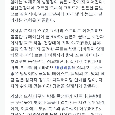
일대는 식재료의 생동감이 늦은 시간까지 이어진다.
앞산전망대에 오르면 도시의 그리드가 은은한 금빛
으로 펼쳐지며, 계절과 날씨에 따라 빛의 농도가 달
라지는 경험을 제공한다.
이처럼 분절된 스폿이 하나의 스토리로 이어지려면
촘촘한 큐레이션이 필요하다. 공연이 끝나는 시간과
야시장 피크 타임, 전망대의 최적 야도(夜度), 심야
교통 연결성까지 고려한 루트는 밤을 낭비하지 않게
해준다. 지역 로컬과 여행자가 함께 쓰는 데이터가
쌓일수록 동선은 더 정교해진다. 실시간 추천과 테
마별 루트를 참고하려면
대경의밤
을 살펴보는 것도
좋은 방법이다. 골목의 테이스트, 음악의 톤, 빛의 질
감 같은 감각적 정보가 디렉터처럼 안내를 맡아, 각
자의 취향에 맞는 야간 경험을 설계하게 만든다.
계절성 또한 대구의 밤을 풍성하게 만든다. 봄밤에
는 수성못의 벚꽃과 노을이 겹쳐지는 시간대가 압권
이며, 여름에는 도심 분수와 밤마실이 어우러진다.
가을에는 김광석길의 낙엽 사이로 스며드는 어쿠스