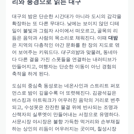
리와 풍경으로 읽는 대구
대구의 밤은 단순한 시간대가 아니라 도시의 감각을
확장하는 또 다른 무대다. 낮에는 보이지 않던 디테
일이 불빛과 그림자 사이에서 떠오르고, 골목의 리
듬은 음악과 사람의 목소리로 채워진다. 이때
대밤
은 지역의 다층적인 야간 문화를 한 장의 지도로 엮
어 보여주는 키워드다.
대구의밤
과 맞물려, 동네마
다 다른 결을 가진 스폿들을 연결하는 내러티브가
만들어지고, 여행자는 단순한 이동이 아닌 경험의
축적을 하게 된다.
도심의 중심축 동성로는 네온사인과 스트리트 퍼포
먼스로 밤이 깊을수록 더 또렷해진다. 김광석길은
버스킹과 아트워크가 어우러진 음악의 거리로 변주
되고, 수성못은 잔잔한 물결 위에 반사되는 조명과
산책자의 실루엣이 만들어내는 서정으로 유명하다.
서문시장 야시장은 불향 가득한 먹거리와 손부채질
하는 상인의 리듬이 어우러지는 곳이며, 칠성시장