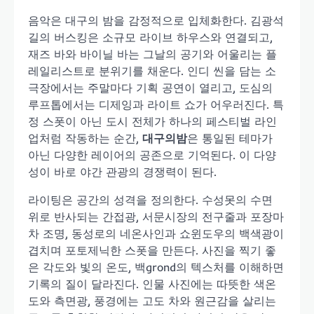
음악은 대구의 밤을 감정적으로 입체화한다. 김광석
길의 버스킹은 소규모 라이브 하우스와 연결되고,
재즈 바와 바이닐 바는 그날의 공기와 어울리는 플
레일리스트로 분위기를 채운다. 인디 씬을 담는 소
극장에서는 주말마다 기획 공연이 열리고, 도심의
루프톱에서는 디제잉과 라이트 쇼가 어우러진다. 특
정 스폿이 아닌 도시 전체가 하나의 페스티벌 라인
업처럼 작동하는 순간,
대구의밤
은 통일된 테마가
아닌 다양한 레이어의 공존으로 기억된다. 이 다양
성이 바로 야간 관광의 경쟁력이 된다.
라이팅은 공간의 성격을 정의한다. 수성못의 수면
위로 반사되는 간접광, 서문시장의 전구줄과 포장마
차 조명, 동성로의 네온사인과 쇼윈도우의 백색광이
겹치며 포토제닉한 스폿을 만든다. 사진을 찍기 좋
은 각도와 빛의 온도, 백grond의 텍스처를 이해하면
기록의 질이 달라진다. 인물 사진에는 따뜻한 색온
도와 측면광, 풍경에는 고도 차와 원근감을 살리는