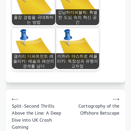
강남하이퍼블릭: 특별
출장 경험을 극대화하
한 도심 속의 혁신 공
는 방법
간
갤러리 디파트먼트 레
미하라 야스히로 레플
플리카: 예술과 패션의
리카: 독창성과 유행의
경계를 넘다
교차점
Post
⟵
⟶
navigation
Split-Second Thrills
Cartography of the
Above the Line: A Deep
Offshore Betscape
Dive into UK Crash
Gaming