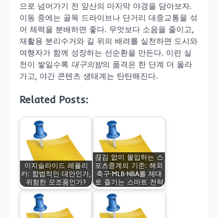
으로 넘어가기 전 앞산의 마지막 야경을 담아보자.
이동 중에는 골목 드라이브나 단거리 대중교통을 섞
어 체력을 분배하면 좋다. 무엇보다 소음을 줄이고,
재활용 분리수거와 길 위의 배려를 실천하면 도시와
여행자가 함께 성장하는 선순환을 만든다. 이런 실
천이 쌓일수록
대구의밤
의 품격은 한 단계 더 올라
가고, 야간 콘텐츠 생태계는 탄탄해진다.
Related Posts:
끊김 없이 몰입하는 스
이지슬라이드 레플리
포츠중계의 기준: 해외
카: 합법적인 대안인가,
축구·MLB·NBA를 제대
위험한 모조품인가?
로 즐기는 스마트 전략