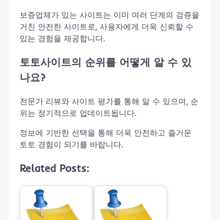
보증업체가 있는 사이트는 이미 여러 단계의 검증을
거친 안전한 사이트로, 사용자에게 더욱 신뢰할 수
있는 경험을 제공합니다.
토토사이트의 순위를 어떻게 알 수 있
나요?
전문가 리뷰와 사이트 평가를 통해 알 수 있으며, 순
위는 정기적으로 업데이트됩니다.
정보에 기반한 선택을 통해 더욱 안전하고 즐거운
토토 경험이 되기를 바랍니다.
Related Posts: