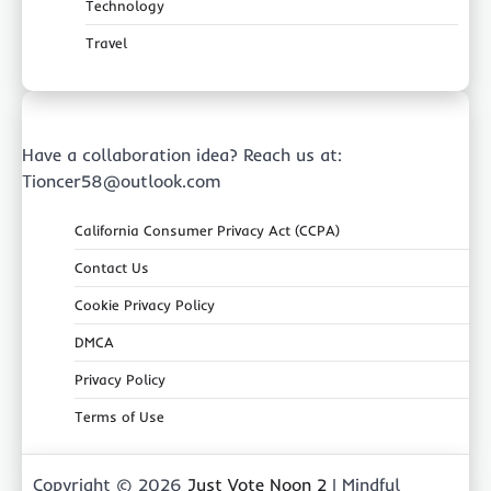
Technology
Travel
Have a collaboration idea? Reach us at:
Tioncer58@outlook.com
California Consumer Privacy Act (CCPA)
Contact Us
Cookie Privacy Policy
DMCA
Privacy Policy
Terms of Use
Copyright © 2026
Just Vote Noon 2
| Mindful