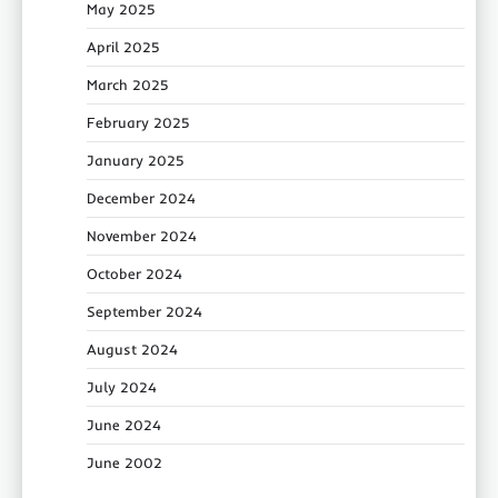
May 2025
April 2025
March 2025
February 2025
January 2025
December 2024
November 2024
October 2024
September 2024
August 2024
July 2024
June 2024
June 2002