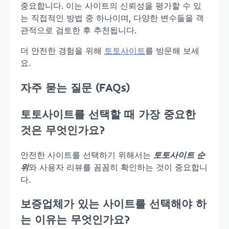
중요합니다. 이는 사이트의 신뢰성을 평가할 수 있
는 직접적인 방법 중 하나이며, 다양한 변수들을 객
관적으로 검토한 후 추천됩니다.
더 안전한 경험을 위해
토토사이트
를 방문해 보세
요.
자주 묻는 질문 (FAQs)
토토사이트를 선택할 때 가장 중요한
것은 무엇인가요?
안전한 사이트를 선택하기 위해서는
토토사이트 순
위
와 사용자 리뷰를 꼼꼼히 확인하는 것이 중요합니
다.
보증업체가 있는 사이트를 선택해야 하
는 이유는 무엇인가요?