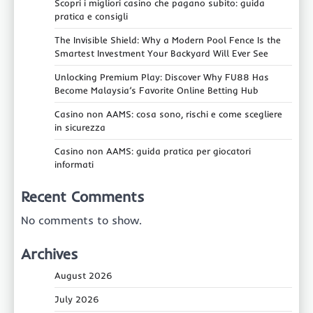
Scopri i migliori casino che pagano subito: guida
pratica e consigli
The Invisible Shield: Why a Modern Pool Fence Is the
Smartest Investment Your Backyard Will Ever See
Unlocking Premium Play: Discover Why FU88 Has
Become Malaysia’s Favorite Online Betting Hub
Casino non AAMS: cosa sono, rischi e come scegliere
in sicurezza
Casino non AAMS: guida pratica per giocatori
informati
Recent Comments
No comments to show.
Archives
August 2026
July 2026