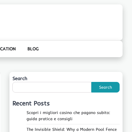
CATION
BLOG
Search
Search
Recent Posts
Scopri i migliori casino che pagano subito:
guida pratica e consigli
The Invisible Shield: Why a Modern Pool Fence