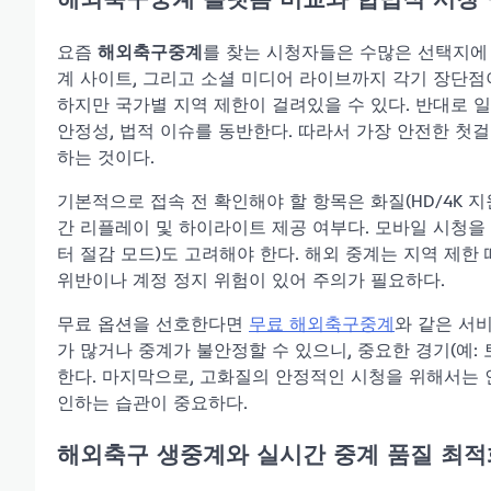
요즘
해외축구중계
를 찾는 시청자들은 수많은 선택지에 직
계 사이트, 그리고 소셜 미디어 라이브까지 각기 장단점
하지만 국가별 지역 제한이 걸려있을 수 있다. 반대로 
안정성, 법적 이슈를 동반한다. 따라서 가장 안전한 첫
하는 것이다.
기본적으로 접속 전 확인해야 할 항목은 화질(HD/4K 지원
간 리플레이 및 하이라이트 제공 여부다. 모바일 시청을 
터 절감 모드)도 고려해야 한다. 해외 중계는 지역 제한
위반이나 계정 정지 위험이 있어 주의가 필요하다.
무료 옵션을 선호한다면
무료 해외축구중계
와 같은 서비
가 많거나 중계가 불안정할 수 있으니, 중요한 경기(예:
한다. 마지막으로, 고화질의 안정적인 시청을 위해서는 인터
인하는 습관이 중요하다.
해외축구 생중계와 실시간 중계 품질 최적