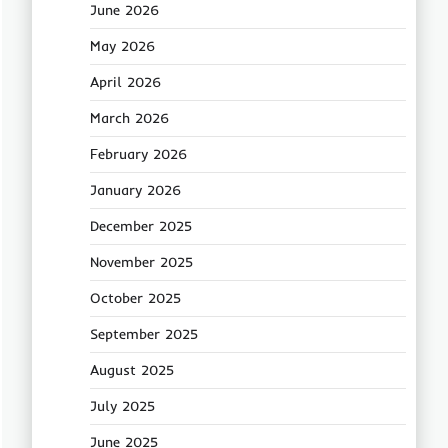
June 2026
May 2026
April 2026
March 2026
February 2026
January 2026
December 2025
November 2025
October 2025
September 2025
August 2025
July 2025
June 2025