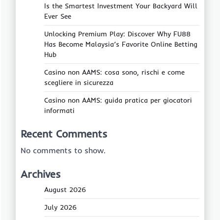
Is the Smartest Investment Your Backyard Will
Ever See
Unlocking Premium Play: Discover Why FU88
Has Become Malaysia’s Favorite Online Betting
Hub
Casino non AAMS: cosa sono, rischi e come
scegliere in sicurezza
Casino non AAMS: guida pratica per giocatori
informati
Recent Comments
No comments to show.
Archives
August 2026
July 2026