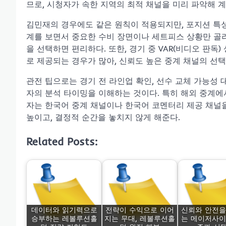
므로, 시청자가 속한 지역의 최적 채널을 미리 파악해 
김민재의 경우에도 같은 원칙이 적용되지만, 포지션 특성
계를 보면서 중요한 수비 장면이나 세트피스 상황만 골
을 선택하면 편리하다. 또한, 경기 중 VAR(비디오 판독
로 제공되는 경우가 많아, 신뢰도 높은 중계 채널의 선택
관전 팁으로는 경기 전 라인업 확인, 선수 교체 가능성 
자의 분석 타이밍을 이해하는 것이다. 특히 해외 중계에
자는 한국어 중계 채널이나 한국어 코멘터리 제공 채널을
높이고, 결정적 순간을 놓치지 않게 해준다.
Related Posts:
데이터와 읽기력으로
전략이 수익으로 이어
신뢰와 안전을
승부하는 레볼루션홀
지는 무대, 레볼루션홀
는 메이저사이