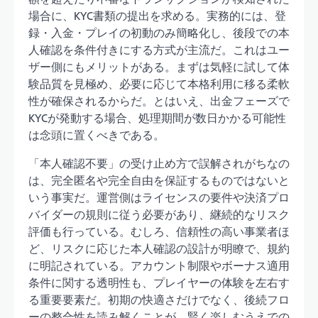
場合に、KYC書類の提出を求める。実務的には、登
録・入金・プレイの初動のみ簡略化し、後段での本
人確認を条件付きにする方式が主流だ。これはユー
ザー側にもメリットがある。まずは気軽に試して体
験品質を見極め、必要に応じて本格利用に移る柔軟
性が確保されるからだ。とはいえ、出金フェーズで
KYCが発動する場合、処理期間が数日かかる可能性
は念頭に置くべきである。
「本人確認不要」の受け止め方で誤解されがちなの
は、完全匿名や完全自由を保証するものではないと
いう事実だ。運営側はライセンスの要件や決済プロ
バイダーの規則に従う必要があり、継続的なリスク
評価も行っている。むしろ、信頼性の高い事業者ほ
ど、リスクに応じた本人確認の設計が明瞭で、規約
に明記されている。アカウント制限やボーナス適用
条件に関する透明性も、プレイヤーの体験を左右す
る重要要素だ。初期の快適さだけでなく、後続フロ
ーの整合性を読み解くことが、賢く楽しむうえでの