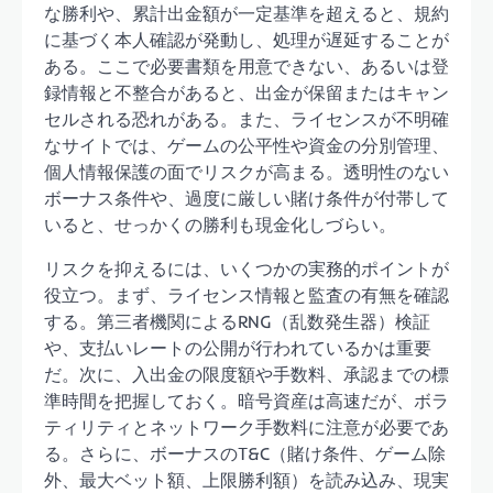
な勝利や、累計出金額が一定基準を超えると、規約
に基づく本人確認が発動し、処理が遅延することが
ある。ここで必要書類を用意できない、あるいは登
録情報と不整合があると、出金が保留またはキャン
セルされる恐れがある。また、ライセンスが不明確
なサイトでは、ゲームの公平性や資金の分別管理、
個人情報保護の面でリスクが高まる。透明性のない
ボーナス条件や、過度に厳しい賭け条件が付帯して
いると、せっかくの勝利も現金化しづらい。
リスクを抑えるには、いくつかの実務的ポイントが
役立つ。まず、ライセンス情報と監査の有無を確認
する。第三者機関によるRNG（乱数発生器）検証
や、支払いレートの公開が行われているかは重要
だ。次に、入出金の限度額や手数料、承認までの標
準時間を把握しておく。暗号資産は高速だが、ボラ
ティリティとネットワーク手数料に注意が必要であ
る。さらに、ボーナスのT&C（賭け条件、ゲーム除
外、最大ベット額、上限勝利額）を読み込み、現実