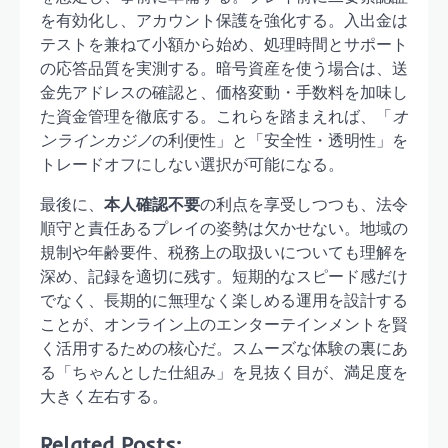
を有効化し、アカウント保護を強化する。入出金は
テストを兼ねて小額から始め、処理時間とサポート
の応答品質を実測する。暗号資産を使う場合は、送
金先アドレスの確認と、価格変動・手数料を加味し
た資金管理を徹底する。これらを踏まえれば、「
オ
ンラインカジノ
の利便性」と「安全性・透明性」を
トレードオフにしない選択が可能になる。
最後に、
本人確認不要
の利点を享受しつつも、法令
順守と責任あるプレイの姿勢は欠かせない。地域の
規制や年齢要件、税務上の取扱いについても理解を
深め、記録を適切に残す。短期的なスピード感だけ
でなく、長期的に無理なく楽しめる運用を設計する
ことが、オンライン上のエンターテインメントを賢
く活用するための核心だ。スムーズな体験の裏にあ
る「ちゃんとした仕組み」を見抜く目が、満足度を
大きく左右する。
Related Posts: