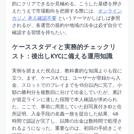
的にクリアできるか見極める。こうした基礎を押さ
えたうえで市場動向を把握する際には、
オンライン
カジノ 本人確認不要
というテーマがしばしば参照
されるが、各運営の規約や地域の法令は必ず自分で
確認する習慣を持ちたい。
ケーススタディと実務的チェックリ
スト：後出しKYCに備える運用知識
実例を踏まえた視点は、教科書的な知識よりも役に
立つ。まず、ケースAでは、ユーザーが登録から入
金、スロットでのプレイまでを15分以内に完了。小
額の勝利分を複数回に分けて出金していたが、累計
が規定ラインに達した段階で本人確認が求められ
た。ここで、事前に用意していた顔写真付きIDと住
所証明、入金手段の名義一致を提出した結果、48
時間で認証が完了し、以降の出金は数時間で処理さ
れるようになった。重要なのは、初回の手続きこそ