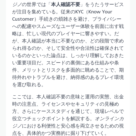
ジノ
の世界では「
本人確認不要
」をうたうサービス
が注目を集めている。従来のKYC（Know Your
Customer）手続きの煩雑さを避け、プライバシー
への配慮やスムーズなユーザー体験を前面に出す戦
略は、忙しい現代のプレイヤーに響きやすい。だ
が、本人確認が本当に不要なのか、どの段階で求め
られ得るのか、そして安全性や合法性は確保されて
いるのかといった論点は、しっかり理解しておきた
い重要項目だ。スピードの裏側にある仕組みや条
件、メリットとリスクを多面的に眺めることで、期
待外れやトラブルを避け、納得感のあるプレイ環境
を選び取れる。
ここでは、本人確認不要の意味と運用の実態、出金
時の注意点、ライセンスやセキュリティの見極め
方、さらにケーススタディを通じて、現場レベルで
役立つチェックポイントを解説する。
オンラインカ
ジノ
における利便性と安心感を両立させるための視
点を、具体的かつ実務的に掘り下げていく。