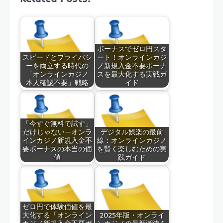
ボーナスでゼロ円スタ
スピードとプライバシ
ート！オンラインカジ
ーを両立する時代の
ノ新規入金不要ボーナ
「オンラインカジノ
スを最大化する実戦ガ
本人確認不要」戦略
イド
「今すぐ無料で試す」
だけじゃない—オンラ
デジタル娯楽の最前
インカジノ新規入金不
線：オンラインカジノ
要ボーナスの本当の価
を賢く楽しむための実
値
践ガイド
ゼロ円で体験価値を最
大化する「オンライン
2025年版・オンライ