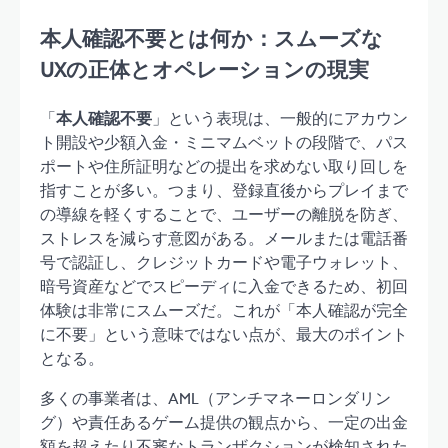
本人確認不要とは何か：スムーズな
UXの正体とオペレーションの現実
「
本人確認不要
」という表現は、一般的にアカウン
ト開設や少額入金・ミニマムベットの段階で、パス
ポートや住所証明などの提出を求めない取り回しを
指すことが多い。つまり、登録直後からプレイまで
の導線を軽くすることで、ユーザーの離脱を防ぎ、
ストレスを減らす意図がある。メールまたは電話番
号で認証し、クレジットカードや電子ウォレット、
暗号資産などでスピーディに入金できるため、初回
体験は非常にスムーズだ。これが「本人確認が完全
に不要」という意味ではない点が、最大のポイント
となる。
多くの事業者は、AML（アンチマネーロンダリン
グ）や責任あるゲーム提供の観点から、一定の出金
額を超えたり不審なトランザクションが検知された