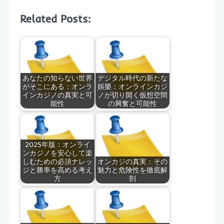
Related Posts:
あなたの知らない世界
デジタル時代の新たな
がそこにある：オンラ
娛樂：オンラインカジ
インカジノの真実と可
ノが切り開く仮想空間
能性
の興奮と可能性
2025年版：オンライ
ンカジノを安心して楽
しむための必須ナレッ
オンカジの真実：その
ジと勝率を高める考え
魅力と危険性を徹底解
方
剖