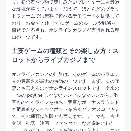
り、初心者や少額で楽しみたいプレイヤーにも最適
な環境が整っています。加えて、ほとんどのプラッ
トフォームでは無料で遊べるデモモードを提供して
おり、お金を risk せずにゲームのルールや戦略を
練習できる点も、オンラインカジノが支持される理
由の一つです。
主要ゲームの種類とその楽しみ方：ス
ロットからライブカジノまで
オンラインカジノの世界は、そのゲームのバラエテ
ィの豊富さが最大の特徴の一つです。まず、その花
形とも言えるのが
オンラインスロット
です。従来の
一つの payline しかないシンプルなマシンから、数
百ものペイラインを持ち、豊富なボーナスラウンド
と驚異的なジャックポットを誇る
ビデオスロット
ま
で、その種類は無限とも言えます。テーマも、古代
文明、神話、映画、ファンタジーなど多岐にわた
り、プレイヤーはゲームを遊ぶというより、一つの