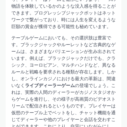
物語を体験しているかのような没入感を得ることが
できます。プログレッシブジャックポットはネット
ワークで繋がっており、時には人生を変えるような
巨額の賞金が獲得できる可能性も秘めています。
テーブルゲームにおいても、その選択肢は豊富で
す。ブラックジャックやルーレットなど古典的なゲ
ームは、さまざまなバリエーションが生み出されて
います。例えば、ブラックジャックだけでも、クラ
シック、ヨーロピアン、マルチハンドなど、異なる
ルールと戦略を要求される種類が存在します。しか
し、オンラインカジノにおける最大の革新は、間違
いなく
ライブディーラーゲーム
の登場でしょう。こ
れは、実際の人間のディーラーがカジノスタジオか
らゲームを進行し、その様子が高画質のビデオスト
リームで配信されるというものです。プレイヤーは
仮想のテーブル上でベットをし、チャット機能を通
じてディーラーや他のプレイヤーと会話を交わすこ
とができます。これにより、自宅にいながらにし