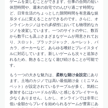
ゲームを楽しむことができます。仕事の合間の短い
休憩時間や、週末の自宅でのんびり過ごす時間な
ど、日常生活のちょっとした隙間時間を有意義な娱
乐タイムに変えることができるのです。さらに、オ
ンラインカジノはその
多様性
においても物理的なカ
ジノを凌駕しています。一つのサイトの中に、数百
から数千にも及ぶさまざまなゲームが用意されてお
り、スロット、ブラックジャック、ルーレット、バ
カラ、ポーカーなど、あらゆる嗜好とプレイスタイ
ルに対応しています。新しいゲームも次々と追加さ
れるため、飽きることなく遊び続けることが可能で
す。
もう一つの大きな魅力は、
柔軟な賭け金設定
にあり
ます。土地のカジノでは高い最低賭け金（ミニマム
ベット）が設定されているテーブルが多く、気軽に
参加するにはハードルが高いと感じるプレイヤーも
少なくありません。しかし、オンラインでは非常に
低い金額からプレイを始められるゲームが豊富にあ