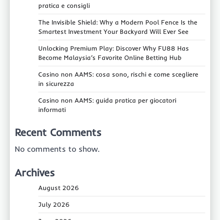
pratica e consigli
The Invisible Shield: Why a Modern Pool Fence Is the
Smartest Investment Your Backyard Will Ever See
Unlocking Premium Play: Discover Why FU88 Has
Become Malaysia’s Favorite Online Betting Hub
Casino non AAMS: cosa sono, rischi e come scegliere
in sicurezza
Casino non AAMS: guida pratica per giocatori
informati
Recent Comments
No comments to show.
Archives
August 2026
July 2026