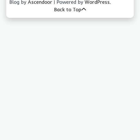
Blog by
Ascendoor
| Powered by
WordPress
.
Back to Top