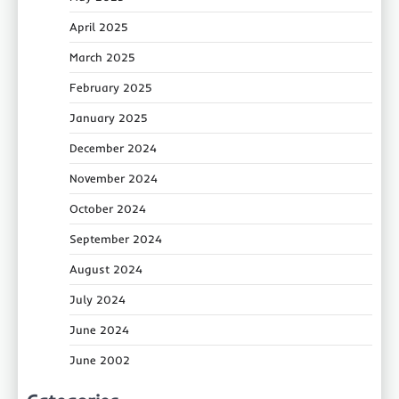
April 2025
March 2025
February 2025
January 2025
December 2024
November 2024
October 2024
September 2024
August 2024
July 2024
June 2024
June 2002