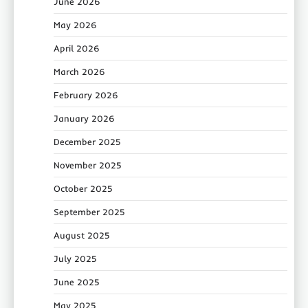
June 2026
May 2026
April 2026
March 2026
February 2026
January 2026
December 2025
November 2025
October 2025
September 2025
August 2025
July 2025
June 2025
May 2025