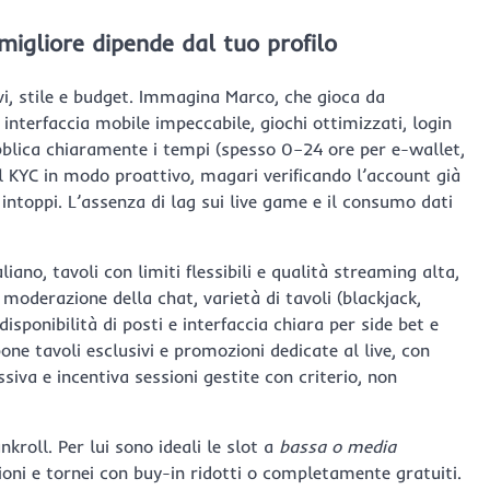
 migliore dipende dal tuo profilo
vi, stile e budget. Immagina Marco, che gioca da
nterfaccia mobile impeccabile, giochi ottimizzati, login
blica chiaramente i tempi (spesso 0–24 ore per e-wallet,
 il KYC in modo proattivo, magari verificando l’account già
intoppi. L’assenza di lag sui live game e il consumo dati
liano, tavoli con limiti flessibili e qualità streaming alta,
 moderazione della chat, varietà di tavoli (blackjack,
isponibilità di posti e interfaccia chiara per side bet e
one tavoli esclusivi e promozioni dedicate al live, con
ssiva e incentiva sessioni gestite con criterio, non
roll. Per lui sono ideali le slot a
bassa o media
oni e tornei con buy-in ridotti o completamente gratuiti.