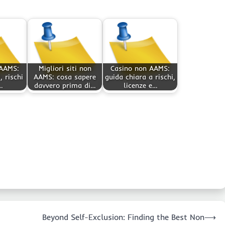
 AAMS:
Migliori siti non
Casino non AAMS:
, rischi
AAMS: cosa sapere
guida chiara a rischi,
…
davvero prima di…
licenze e…
Beyond Self-Exclusion: Finding the Best Non
⟶