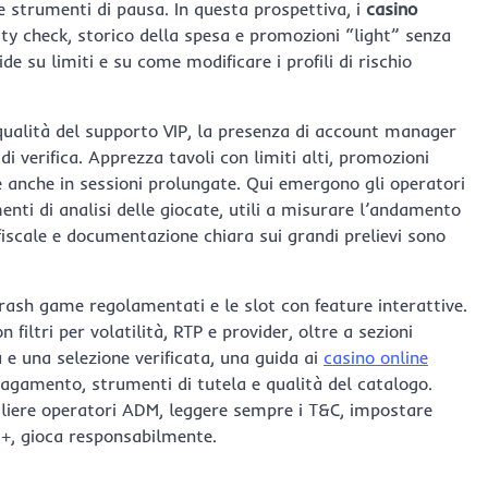
i e strumenti di pausa. In questa prospettiva, i
casino
lity check, storico della spesa e promozioni “light” senza
ide su limiti e su come modificare i profili di rischio
a qualità del supporto VIP, la presenza di account manager
i di verifica. Apprezza tavoli con limiti alti, promozioni
e anche in sessioni prolungate. Qui emergono gli operatori
enti di analisi delle giocate, utili a misurare l’andamento
fiscale e documentazione chiara sui grandi prelievi sono
 crash game regolamentati e le slot con feature interattive.
 filtri per volatilità, RTP e provider, oltre a sezioni
e una selezione verificata, una guida ai
casino online
pagamento, strumenti di tutela e qualità del catalogo.
cegliere operatori ADM, leggere sempre i T&C, impostare
8+, gioca responsabilmente.