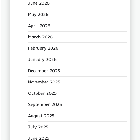
June 2026
May 2026
April 2026
March 2026
February 2026
January 2026
December 2025
November 2025
October 2025
September 2025
August 2025
July 2025
June 2025