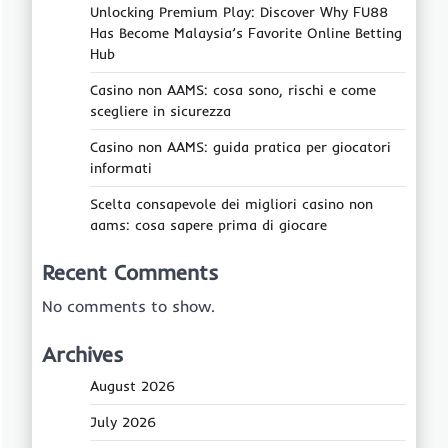
Unlocking Premium Play: Discover Why FU88
Has Become Malaysia’s Favorite Online Betting
Hub
Casino non AAMS: cosa sono, rischi e come
scegliere in sicurezza
Casino non AAMS: guida pratica per giocatori
informati
Scelta consapevole dei migliori casino non
aams: cosa sapere prima di giocare
Recent Comments
No comments to show.
Archives
August 2026
July 2026