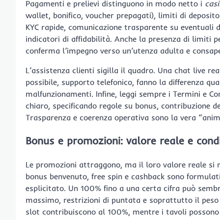
Pagamenti e prelievi distinguono in modo netto i
casi
wallet, bonifico, voucher prepagati), limiti di deposito
KYC rapide, comunicazione trasparente su eventuali 
indicatori di affidabilità. Anche la presenza di limiti 
conferma l’impegno verso un’utenza adulta e consape
L’assistenza clienti sigilla il quadro. Una chat live r
possibile, supporto telefonico, fanno la differenza qu
malfunzionamenti. Infine, leggi sempre i Termini e Con
chiaro, specificando regole su bonus, contribuzione dei
Trasparenza e coerenza operativa sono la vera “ani
Bonus e promozioni: valore reale e con
Le promozioni attraggono, ma il loro valore reale si 
bonus benvenuto, free spin e cashback sono formulat
esplicitato. Un 100% fino a una certa cifra può semb
massimo, restrizioni di puntata e soprattutto il peso 
slot contribuiscono al 100%, mentre i tavoli possono 