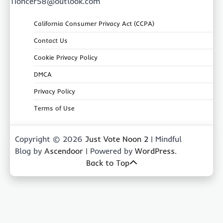
Tioncer58@outlook.com
California Consumer Privacy Act (CCPA)
Contact Us
Cookie Privacy Policy
DMCA
Privacy Policy
Terms of Use
Copyright © 2026
Just Vote Noon 2
| Mindful
Blog by
Ascendoor
| Powered by
WordPress
.
Back to Top