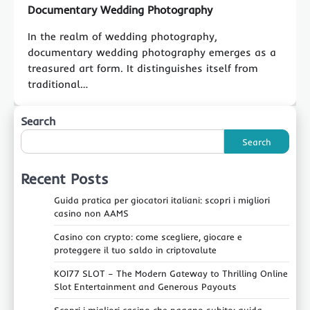
Documentary Wedding Photography
In the realm of wedding photography,
documentary wedding photography emerges as a
treasured art form. It distinguishes itself from
traditional…
Search
Search
Recent Posts
Guida pratica per giocatori italiani: scopri i migliori
casino non AAMS
Casino con crypto: come scegliere, giocare e
proteggere il tuo saldo in criptovalute
KOI77 SLOT – The Modern Gateway to Thrilling Online
Slot Entertainment and Generous Payouts