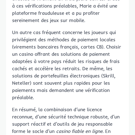
à ces vérifications préalables, Marie a évité une
plateforme frauduleuse et a pu profiter
sereinement des jeux sur mobile.
Un autre cas fréquent concerne les joueurs qui
privilégient des méthodes de paiement locales
(virements bancaires français, cartes CB). Choisir
un casino offrant des solutions de paiement
adaptées à votre pays réduit les risques de frais
cachés et accélère les retraits. De même, les
solutions de portefeuilles électroniques (Skrill,
Neteller) sont souvent plus rapides pour les
paiements mais demandent une vérification
préalable.
En résumé, la combinaison d’une licence
reconnue, d’une sécurité technique robuste, d’un
support réactif et d’outils de jeu responsable
forme le socle d’un
casino fiable en ligne
. En