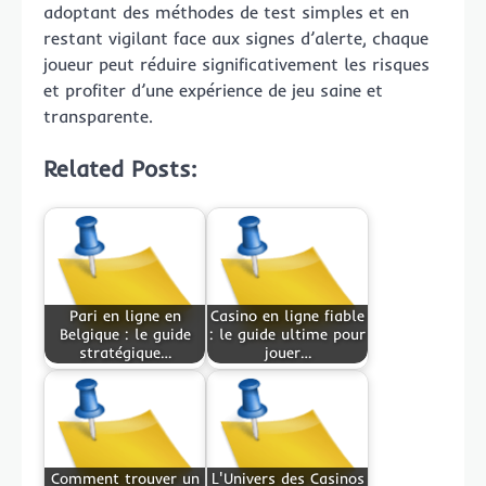
adoptant des méthodes de test simples et en
restant vigilant face aux signes d’alerte, chaque
joueur peut réduire significativement les risques
et profiter d’une expérience de jeu saine et
transparente.
Related Posts:
Pari en ligne en
Casino en ligne fiable
Belgique : le guide
: le guide ultime pour
stratégique…
jouer…
Comment trouver un
L'Univers des Casinos