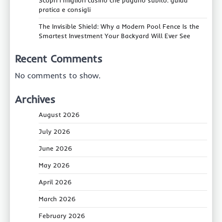
Scopri i migliori casino che pagano subito: guida
pratica e consigli
The Invisible Shield: Why a Modern Pool Fence Is the
Smartest Investment Your Backyard Will Ever See
Recent Comments
No comments to show.
Archives
August 2026
July 2026
June 2026
May 2026
April 2026
March 2026
February 2026