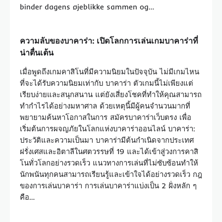
binder dagens øjeblikke sammen og…
ความลับของบาคาร่า: เปิดโลกการเล่นเกมบาคาร่าที่
น่าตื่นเต้น
เมื่อพูดถึงเกมคาสิโนที่มีความนิยมในปัจจุบัน ไม่มีเกมไหน
ที่จะได้รับความนิยมเท่ากับ บาคาร่า ตัวเกมนี้ไม่เพียงแต่
เรียบง่ายและสนุกสนาน แต่ยังเสี่ยงโชคที่ทำให้คุณสามารถ
ทำกำไรได้อย่างมหาศาล ด้วยเหตุนี้มีผู้คนจำนวนมากที่
พยายามค้นหาโอกาสในการ สมัครบาคาร่าเว็บตรง เพื่อ
เริ่มต้นการผจญภัยในโลกแห่งบาคาร่าออนไลน์ บาคาร่า:
ประวัติและความเป็นมา บาคาร่ามีต้นกำเนิดจากประเทศ
ฝรั่งเศสและอิตาลีในศตวรรษที่ 19 และได้เข้าสู่วงการคาสิ
โนทั่วโลกอย่างรวดเร็ว แนวทางการเล่นที่ไม่ซับซ้อนทำให้
นักพนันทุกคนสามารถเรียนรู้และเข้าใจได้อย่างรวดเร็ว กฎ
ของการเล่นบาคาร่า การเล่นบาคาร่าแบ่งเป็น 2 ฝั่งหลัก ๆ
คือ…