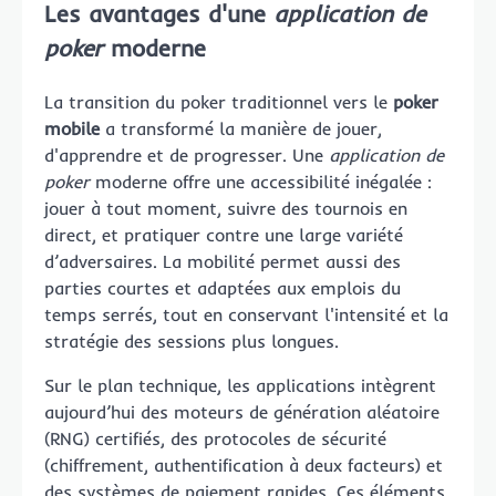
Les avantages d'une
application de
poker
moderne
La transition du poker traditionnel vers le
poker
mobile
a transformé la manière de jouer,
d'apprendre et de progresser. Une
application de
poker
moderne offre une accessibilité inégalée :
jouer à tout moment, suivre des tournois en
direct, et pratiquer contre une large variété
d’adversaires. La mobilité permet aussi des
parties courtes et adaptées aux emplois du
temps serrés, tout en conservant l'intensité et la
stratégie des sessions plus longues.
Sur le plan technique, les applications intègrent
aujourd’hui des moteurs de génération aléatoire
(RNG) certifiés, des protocoles de sécurité
(chiffrement, authentification à deux facteurs) et
des systèmes de paiement rapides. Ces éléments