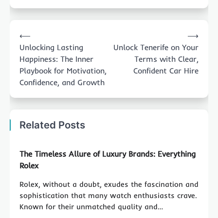
Post
⟵
⟶
navigation
Unlocking Lasting
Unlock Tenerife on Your
Happiness: The Inner
Terms with Clear,
Playbook for Motivation,
Confident Car Hire
Confidence, and Growth
Related Posts
The Timeless Allure of Luxury Brands: Everything
Rolex
Rolex, without a doubt, exudes the fascination and
sophistication that many watch enthusiasts crave.
Known for their unmatched quality and…