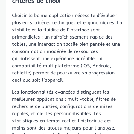
critères de choix
Choisir la bonne application nécessite d’évaluer
plusieurs critères techniques et ergonomiques. La
stabilité et la fluidité de l’interface sont
primordiales : un rafraîchissement rapide des
tables, une interaction tactile bien pensée et une
consommation modérée de ressources
garantissent une expérience agréable. La
compatibilité multiplateforme (iOS, Android,
tablette) permet de poursuivre sa progression
quel que soit l’appareil.
Les fonctionnalités avancées distinguent les
meilleures applications : multi-table, filtres de
recherche de parties, configurations de mises
rapides, et alertes personnalisables. Les
statistiques en temps réel et l’historique des
mains sont des atouts majeurs pour l’analyse.