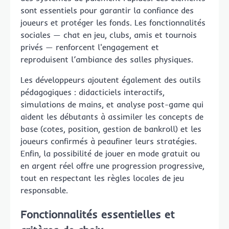
sont essentiels pour garantir la confiance des
joueurs et protéger les fonds. Les fonctionnalités
sociales — chat en jeu, clubs, amis et tournois
privés — renforcent l'engagement et
reproduisent l’ambiance des salles physiques.
Les développeurs ajoutent également des outils
pédagogiques : didacticiels interactifs,
simulations de mains, et analyse post-game qui
aident les débutants à assimiler les concepts de
base (cotes, position, gestion de bankroll) et les
joueurs confirmés à peaufiner leurs stratégies.
Enfin, la possibilité de jouer en mode gratuit ou
en argent réel offre une progression progressive,
tout en respectant les règles locales de jeu
responsable.
Fonctionnalités essentielles et