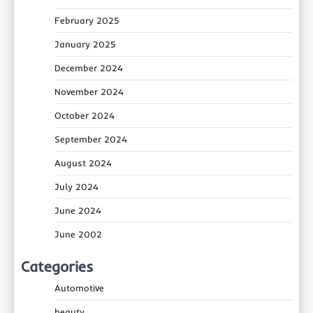
February 2025
January 2025
December 2024
November 2024
October 2024
September 2024
August 2024
July 2024
June 2024
June 2002
Categories
Automotive
beauty