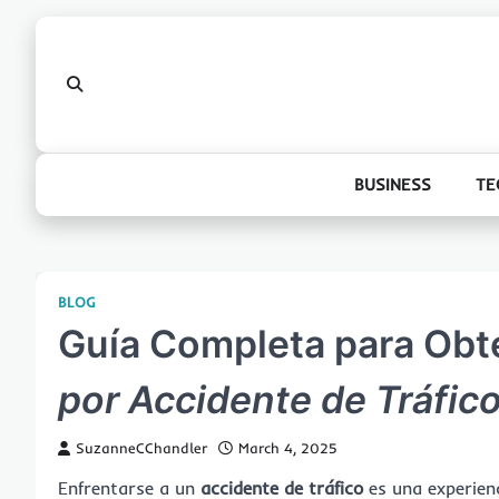
Skip
to
content
BUSINESS
TE
BLOG
Guía Completa para Obt
por Accidente de Tráfic
SuzanneCChandler
March 4, 2025
Enfrentarse a un
accidente de tráfico
es una experienc