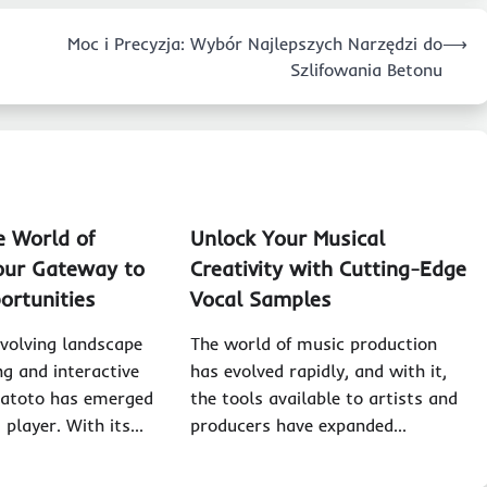
Moc i Precyzja: Wybór Najlepszych Narzędzi do
⟶
Szlifowania Betonu
e World of
Unlock Your Musical
our Gateway to
Creativity with Cutting-Edge
ortunities
Vocal Samples
evolving landscape
The world of music production
ng and interactive
has evolved rapidly, and with it,
ratoto has emerged
the tools available to artists and
t player. With its…
producers have expanded…