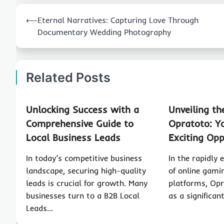
Post
⟵
Eternal Narratives: Capturing Love Through
navigation
Documentary Wedding Photography
Related Posts
Unlocking Success with a
Unveiling th
Comprehensive Guide to
Opratoto: Y
Local Business Leads
Exciting Opp
In today’s competitive business
In the rapidly 
landscape, securing high-quality
of online gami
leads is crucial for growth. Many
platforms, Op
businesses turn to a B2B Local
as a significan
Leads…