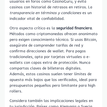
usuarios en foros como CasinoGuru, y evita
casinos con historial de retrasos en retiros. La
transparencia en términos y condiciones
es un
indicador vital de confiabilidad.
Otro aspecto crítico es la
seguridad financiera
.
Métodos como criptomonedas ofrecen anonimato
pero exigen conocimiento técnico. Si usas Bitcoin,
asegúrate de comprender tarifas de red y
confirma direcciones de wallet. Para pagos
tradicionales, opta por tarjetas virtuales o e-
wallets con capas extra de protección. Nunca
compartas claves de billeteras digitales.
Además, estos casinos suelen tener límites de
apuesta más bajos que los verificados, ideal para
presupuestos pequeños pero limitante para high
rollers.
Considera también las implicaciones legales en
tu jurisdicción. Países como Alemania o Suecia