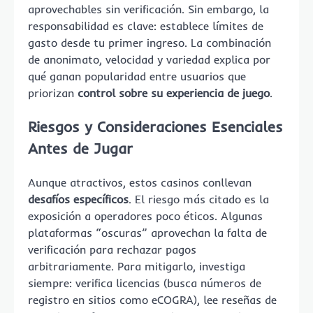
aprovechables sin verificación. Sin embargo, la
responsabilidad es clave: establece límites de
gasto desde tu primer ingreso. La combinación
de anonimato, velocidad y variedad explica por
qué ganan popularidad entre usuarios que
priorizan
control sobre su experiencia de juego
.
Riesgos y Consideraciones Esenciales
Antes de Jugar
Aunque atractivos, estos casinos conllevan
desafíos específicos
. El riesgo más citado es la
exposición a operadores poco éticos. Algunas
plataformas “oscuras” aprovechan la falta de
verificación para rechazar pagos
arbitrariamente. Para mitigarlo, investiga
siempre: verifica licencias (busca números de
registro en sitios como eCOGRA), lee reseñas de