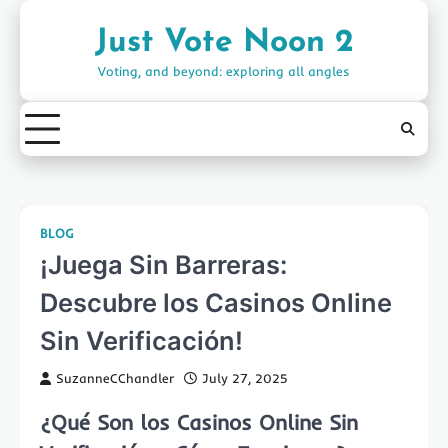
Skip
to
Just Vote Noon 2
content
Voting, and beyond: exploring all angles
BLOG
¡Juega Sin Barreras:
Descubre los Casinos Online
Sin Verificación!
SuzanneCChandler
July 27, 2025
¿Qué Son los Casinos Online Sin