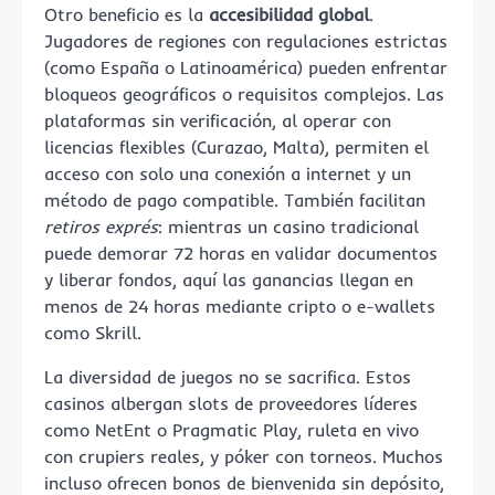
Otro beneficio es la
accesibilidad global
.
Jugadores de regiones con regulaciones estrictas
(como España o Latinoamérica) pueden enfrentar
bloqueos geográficos o requisitos complejos. Las
plataformas sin verificación, al operar con
licencias flexibles (Curazao, Malta), permiten el
acceso con solo una conexión a internet y un
método de pago compatible. También facilitan
retiros exprés
: mientras un casino tradicional
puede demorar 72 horas en validar documentos
y liberar fondos, aquí las ganancias llegan en
menos de 24 horas mediante cripto o e-wallets
como Skrill.
La diversidad de juegos no se sacrifica. Estos
casinos albergan slots de proveedores líderes
como NetEnt o Pragmatic Play, ruleta en vivo
con crupiers reales, y póker con torneos. Muchos
incluso ofrecen bonos de bienvenida sin depósito,