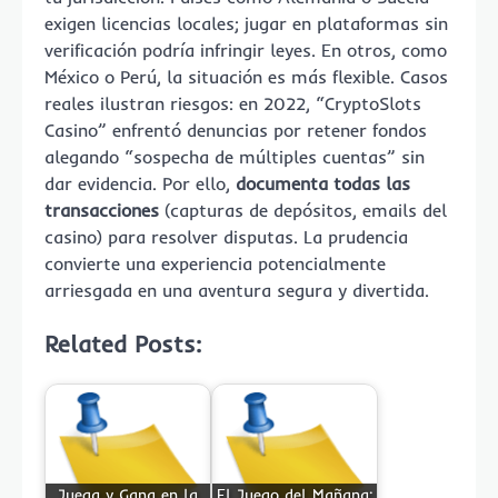
exigen licencias locales; jugar en plataformas sin
verificación podría infringir leyes. En otros, como
México o Perú, la situación es más flexible. Casos
reales ilustran riesgos: en 2022, “CryptoSlots
Casino” enfrentó denuncias por retener fondos
alegando “sospecha de múltiples cuentas” sin
dar evidencia. Por ello,
documenta todas las
transacciones
(capturas de depósitos, emails del
casino) para resolver disputas. La prudencia
convierte una experiencia potencialmente
arriesgada en una aventura segura y divertida.
Related Posts:
Juega y Gana en la
El Juego del Mañana: