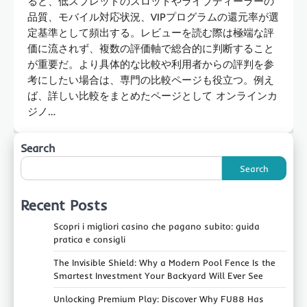
ると、低スプレッドのスロットやライブディーラーの
品質、モバイル対応状況、VIPプログラムの還元率が選
定基準として頻出する。レビューを読む際は極端な評
価に流されず、複数の評価軸で総合的に判断すること
が重要だ。より具体的な比較や利用者からの評判を参
考にしたい場合は、専門の比較ページも役立つ。例え
ば、詳しい比較をまとめたページとして オンラインカ
ジノ…
Search
Search
Recent Posts
Scopri i migliori casino che pagano subito: guida
pratica e consigli
The Invisible Shield: Why a Modern Pool Fence Is the
Smartest Investment Your Backyard Will Ever See
Unlocking Premium Play: Discover Why FU88 Has