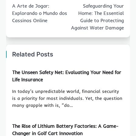
navigation
A Arte de Jogar:
Safeguarding Your
Explorando o Mundo dos
Home: The Essential
Cassinos Online
Guide to Protecting
Against Water Damage
Related Posts
The Unseen Safety Net: Evaluating Your Need for
Life Insurance
In today’s unpredictable world, financial security
is a priority for most individuals. Yet, the question
many grapple with is, “do…
The Rise of Lithium Battery Factories: A Game-
Changer in Golf Cart Innovation