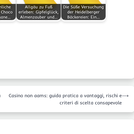
hliche
Allgäu zu Fuß
Die Süße Versuchung
 Choco
erleben: Gipfelglück,
der Heidelberger
gane…
Almenzauber und…
Bäckereien: Ein…
u
Casino non aams: guida pratica a vantaggi, rischi e
⟶
criteri di scelta consapevole