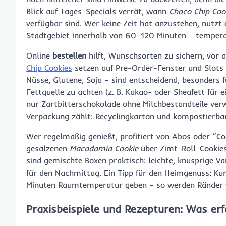
Blick auf Tages-Specials verrät, wann
Choco Chip Coo
verfügbar sind. Wer keine Zeit hat anzustehen, nutzt
Stadtgebiet innerhalb von 60–120 Minuten – tempera
Online
bestellen
hilft, Wunschsorten zu sichern, vor al
Chip Cookies
setzen auf Pre-Order-Fenster und Slots 
Nüsse, Glutene, Soja – sind entscheidend, besonders f
Fettquelle zu achten (z. B. Kakao- oder Sheafett für 
nur Zartbitterschokolade ohne Milchbestandteile verw
Verpackung zählt: Recyclingkarton und kompostierbare
Wer regelmäßig genießt, profitiert von Abos oder “Co
gesalzenen
Macadamia Cookie
über Zimt-Roll-Cookies
sind gemischte Boxen praktisch: leichte, knusprige Va
für den Nachmittag. Ein Tipp für den Heimgenuss: Ku
Minuten Raumtemperatur geben – so werden Ränder wie
Praxisbeispiele und Rezepturen: Was er