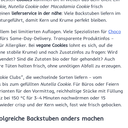
kie
,
Nutella Cookie
oder
Macadamia Cookie
frisch
 einen
lieferservice in der nähe
: Viele Backstuben liefern im
turgeführt, damit Kern und Krume perfekt bleiben.
lem bei limitierten Auflagen. Viele Spezialisten für
Choco
fürs Same-Day-Delivery. Transparente Produktinfos –
ür Allergiker. Bei
vegane Cookies
lohnt es sich, auf die
eine stabile Krume) und nach Zusatzinfos zu fragen: Wird
endet? Sind die Zutaten bio oder fair gehandelt? Auch
 Tüten halten frisch, ohne unnötigen Abfall zu erzeugen.
okie Clubs”, die wechselnde Sorten liefern – vom
 bis zum gefüllten
Nutella Cookie
. Für Büros oder Feiern
rianten für den Vormittag, reichhaltige Stücke mit Füllung
rz bei 150 °C für 3–4 Minuten nachwärmen oder 15
der crisp und der Kern weich, fast wie frisch gebacken.
folgreiche Backstuben anders machen