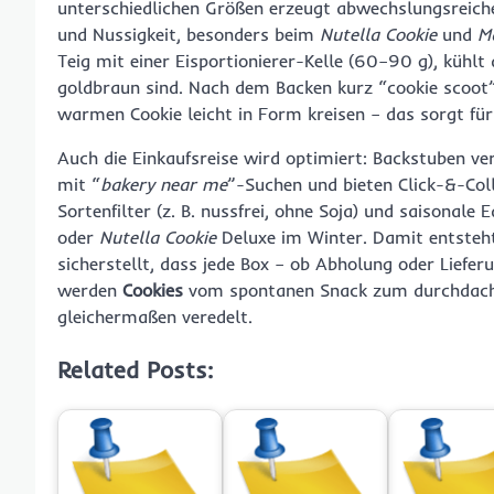
unterschiedlichen Größen erzeugt abwechslungsreiche
und Nussigkeit, besonders beim
Nutella Cookie
und
M
Teig mit einer Eisportionierer-Kelle (60–90 g), kühlt 
goldbraun sind. Nach dem Backen kurz “cookie scoot”
warmen Cookie leicht in Form kreisen – das sorgt für
Auch die Einkaufsreise wird optimiert: Backstuben ve
mit “
bakery near me
”-Suchen und bieten Click-&-Col
Sortenfilter (z. B. nussfrei, ohne Soja) und saisonale
oder
Nutella Cookie
Deluxe im Winter. Damit entsteht
sicherstellt, dass jede Box – ob Abholung oder Liefer
werden
Cookies
vom spontanen Snack zum durchdach
gleichermaßen veredelt.
Related Posts: