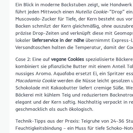
Ein Blick in moderne Backstuben zeigt, wie Handwerk a
führt jeden Mittwoch einen
Nutella Cookie
-“Drop” ein
Muscovado-Zucker für Tiefe, der Kern besteht aus vo
Backen schmilzt der Kern gleichmäßig, ohne auszubr
präzise Drop-Zeiten und verknüpft diese mit Geomap
lokaler
lieferservice in der nähe
übernimmt Express-Lie
Versandtaschen halten die Temperatur, damit der Coo
Case 2: Eine auf
vegane Cookies
spezialisierte Bäckerei
kombiniert sie pflanzliche Butter mit einem Anteil T
nussiges Aroma. Aquafaba ersetzt Ei, ein Spritzer es
Macadamia Cookie
werden die Nüsse leicht gesalzen 
Schokolade mit Kakaobutter liefert cremige Süße. We
Bäckerei mit kühlem Teig und reduziertem Backnatron 
elegant und der Kern saftig. Nachhaltig verpackt in 
geschmacklich als auch ökologisch.
Technik-Tipps aus der Praxis: Teigruhe von 24–36 St
Feuchtigkeitsbindung – ein Muss für tiefe Schoko-Not