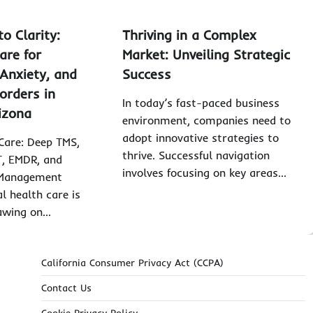
to Clarity:
Thriving in a Complex
are for
Market: Unveiling Strategic
Anxiety, and
Success
orders in
In today’s fast-paced business
izona
environment, companies need to
adopt innovative strategies to
 Care: Deep TMS,
thrive. Successful navigation
T, EMDR, and
involves focusing on key areas…
 Management
l health care is
rawing on…
California Consumer Privacy Act (CCPA)
Contact Us