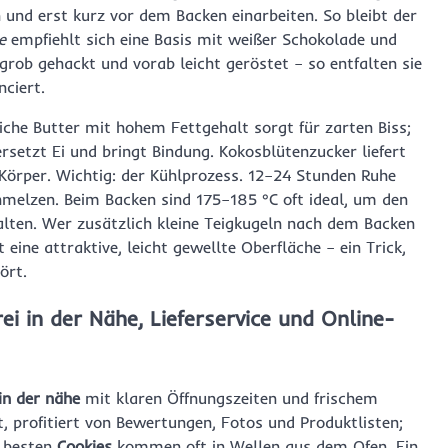
 und erst kurz vor dem Backen einarbeiten. So bleibt der
e
empfiehlt sich eine Basis mit weißer Schokolade und
rob gehackt und vorab leicht geröstet – so entfalten sie
nciert.
iche Butter mit hohem Fettgehalt sorgt für zarten Biss;
setzt Ei und bringt Bindung. Kokosblütenzucker liefert
örper. Wichtig: der Kühlprozess. 12–24 Stunden Ruhe
hmelzen. Beim Backen sind 175–185 °C oft ideal, um den
alten. Wer zusätzlich kleine Teigkugeln nach dem Backen
eine attraktive, leicht gewellte Oberfläche – ein Trick,
ört.
i in der Nähe, Lieferservice und Online-
in der nähe
mit klaren Öffnungszeiten und frischem
t, profitiert von Bewertungen, Fotos und Produktlisten;
e besten
Cookies
kommen oft in Wellen aus dem Ofen. Ein