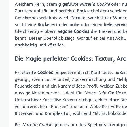
weichem Kern, cremig gefüllte
Nutella Cookie
oder nu
Zutatenqualität und perfekte Backtechnik entscheiden
Geschmackserlebnis wird. Parallel wächst der Wunsch 
sucht eine
Bäckerei in der nähe
oder einen
lieferservi
Gleichzeitig erobern
vegane Cookies
die Theken und b
kennt. Dieser Überblick zeigt, worauf es bei Auswah
nachhaltig und köstlich.
Die Magie perfekter Cookies: Textur, 
Exzellente
Cookies
begeistern durch Kontraste: außen 
gelingt, wenn Butteranteil, Zuckermischung und Mehlp
Feuchtigkeit und ein karamelliges Profil, weißer Zuc
nussige Noten hervor – ideal für
Choco Chip Cookie
mi
Unterschied: Zartsüße Kuvertürechips geben klare Bi
verführerischen “Pfützen”, die beim Abbeißen Fülle ge
Bitterkeit und Komplexität, während Milchschokolade 
Bei
Nutella Cookie
geht es um das Spiel aus cremigem