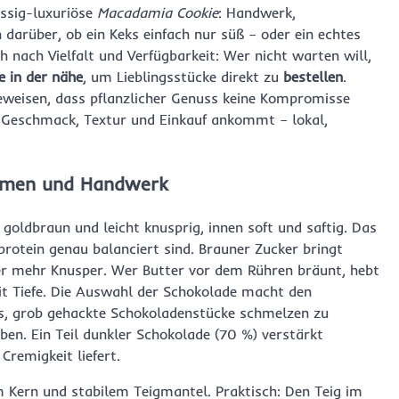
ssig-luxuriöse
Macadamia Cookie
: Handwerk,
 darüber, ob ein Keks einfach nur süß – oder ein echtes
nach Vielfalt und Verfügbarkeit: Wer nicht warten will,
ce in der nähe
, um Lieblingsstücke direkt zu
bestellen
.
eweisen, dass pflanzlicher Genuss keine Kompromisse
l, Geschmack, Textur und Einkauf ankommt – lokal,
Aromen und Handwerk
goldbraun und leicht knusprig, innen soft und saftig. Das
rotein genau balanciert sind. Brauner Zucker bringt
ker mehr Knusper. Wer Butter vor dem Rühren bräunt, hebt
t Tiefe. Die Auswahl der Schokolade macht den
ts, grob gehackte Schokoladenstücke schmelzen zu
ben. Ein Teil dunkler Schokolade (70 %) verstärkt
Cremigkeit liefert.
 Kern und stabilem Teigmantel. Praktisch: Den Teig im