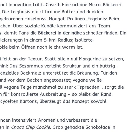
uf Innovation trifft. Case 1: Eine urbane Mikro-Bäckerei
. Die Teigbasis nutzt braune Butter und dunklen
rgefrorenen Haselnuss-Nougat-Pralinen. Ergebnis: Beim
echen. Über soziale Kanäle kommuniziert das Team
s, damit Fans die
Bäckerei in der nähe
schneller finden. Ein
ferungen in einem 5-km-Radius; isolierte
kie beim Öffnen noch leicht warm ist.
 feilt an der Textur. Statt allein auf Margarine zu setzen,
ahini: Das Sesammus verleiht Struktur und ein buttrig-
senzielles Backmalz unterstützt die Bräunung. Für den
und vor dem Backen angetoastet; vegane weiße
il vegane Teige manchmal zu stark “spreaden”, sorgt die
für kontrollierte Ausbreitung – so bleibt der Rand
recycelten Kartons, überzeugt das Konzept sowohl
unden intensiviert Aromen und verbessert die
en in
Choco Chip Cookie
. Grob gehackte Schokolade in