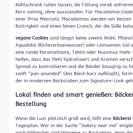
Kühlschrank ruhen lassen, die Füllung vorab anfrieren
Kern samtig, ohne auszulaufen. Für
Macadamia Cooki
einer Prise Meersalz. Macadamias werden am besten g
Buttrigkeit und einen feinen Crunch, der die Süße bala
vegane Cookies
sind längst keine zweite Wahl. Pflanzl
Aquafaba (Kichererbsenwasser) oder Leinsamen-Gel er
eine runde Karamellnote, Tahini oder Nussmus mehr K
helfen, dass das Mehl hydratisiert und Aromen versc
Spread zu kontrollieren und die Ränder knusprig zu h
sanft “pan-pounded” (das Blech kurz aufklopft), formt 
der in modernen Backstuben zum Signature-Look geh
Lokal finden und smart genießen: Bäckere
Bestellung
Wenn die Lust plötzlich groß wird, hilft eine
Bäckerei 
Tagesplan. Wer in der Suche “
bakery near me
” eingib
noch hilfreicher sind Hinweise zu Backzeiten, denn di