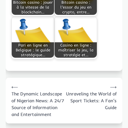
Bitcoin casino : jouer
Bitcoin casino :
à la vitesse de la
l’essor du jeu en
blockchain…
crypto, entre…
Pari en ligne en
Casino en ligne :
Belgique : le guide
maîtriser le jeu, la
stratégique…
stratégie et…
Post
⟵
⟶
navigation
The Dynamic Landscape
Unraveling the World of
of Nigerian News: A 24/7
Sport Tickets: A Fan’s
Source of Information
Guide
and Entertainment