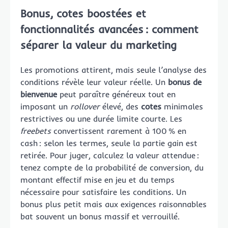
Bonus, cotes boostées et
fonctionnalités avancées : comment
séparer la valeur du marketing
Les promotions attirent, mais seule l’analyse des
conditions révèle leur valeur réelle. Un
bonus de
bienvenue
peut paraître généreux tout en
imposant un
rollover
élevé, des
cotes
minimales
restrictives ou une durée limite courte. Les
freebets
convertissent rarement à 100 % en
cash : selon les termes, seule la partie gain est
retirée. Pour juger, calculez la valeur attendue :
tenez compte de la probabilité de conversion, du
montant effectif mise en jeu et du temps
nécessaire pour satisfaire les conditions. Un
bonus plus petit mais aux exigences raisonnables
bat souvent un bonus massif et verrouillé.