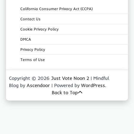
California Consumer Privacy Act (CCPA)
Contact Us
Cookie Privacy Policy
DMCA
Privacy Policy
Terms of Use
Copyright © 2026
Just Vote Noon 2
| Mindful
Blog by
Ascendoor
| Powered by
WordPress
.
Back to Top