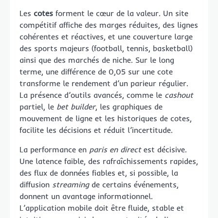
Les
cotes
forment le cœur de la valeur. Un site
compétitif affiche des marges réduites, des lignes
cohérentes et réactives, et une couverture large
des sports majeurs (football, tennis, basketball)
ainsi que des marchés de niche. Sur le long
terme, une différence de 0,05 sur une cote
transforme le rendement d’un parieur régulier.
La présence d’outils avancés, comme le
cashout
partiel, le
bet builder
, les graphiques de
mouvement de ligne et les historiques de cotes,
facilite les décisions et réduit l’incertitude.
La performance en
paris en direct
est décisive.
Une latence faible, des rafraîchissements rapides,
des flux de données fiables et, si possible, la
diffusion
streaming
de certains événements,
donnent un avantage informationnel.
L’application mobile doit être fluide, stable et