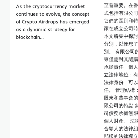
至關重要。在
As the cryptocurrency market
式包括有限公
continues to evolve, the concept
它們的區別和
of Crypto Airdrops has emerged
家在成立公司
as a dynamic strategy for
本文將集中探討
blockchain…
分別，以便您
別。 有限公司
東僅需對其認
承擔責任，個人
立法律地位：
法律身份，可
任。 管理結構
股東和董事會的
限公司的特點 
司債務承擔無
個人財產。 法
合夥人的法律
那樣的法律獨立