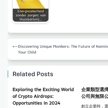
Energiezekerheid
zonder zorgen: van
thuisbatterij…
Post
⟵
Discovering Unique Monikers: The Future of Namin
navigation
Your Child
Related Posts
Exploring the Exciting World
企業類型選
of Crypto Airdrops:
公司與無限
Opportunities in 2024
創立企業時，