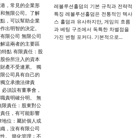
香港，常見的企業形
레볼루션홀덤의 기본 규칙과 전략적
司和無限公司。了解
특징 레볼루션홀덤은 전통적인 텍사
特點，可以幫助企業
스 홀덤과 유사하지만, 게임의 흐름
時作出明智的決定。
과 베팅 구조에서 독특한 차별점을
有限公司 無限公司
가진 변형 포커다. 기본적으로…
了解這兩者的主要區
的特點 有限責任：股
購股份所注入的資本
財產不受連累。 獨
有限公司具有自己的
以獨立承擔法律責
：必須設有董事會，
職責明確分明。 無
無限責任：股東對公
限責任，有可能影響
律地位：屬於個人或
組織，沒有有限公司
性。 簡化管理：不