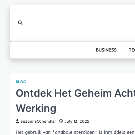
Skip
to
content
BUSINESS
TE
BLOG
Ontdek Het Geheim Ach
Werking
SuzanneCChandler
July 13, 2025
Het gebruik van *anabole steroïden* is inmiddels een