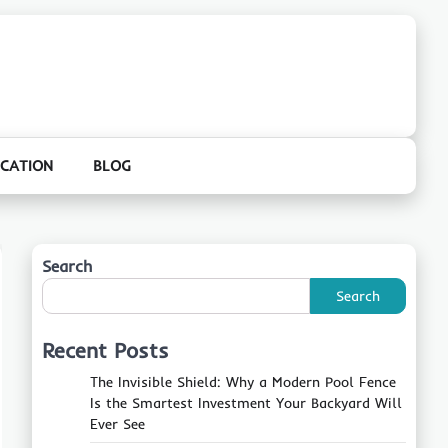
CATION
BLOG
Search
Search
Recent Posts
The Invisible Shield: Why a Modern Pool Fence
Is the Smartest Investment Your Backyard Will
Ever See