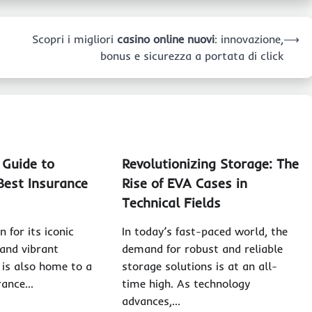
Scopri i migliori
casino online nuovi
: innovazione,
⟶
bonus e sicurezza a portata di click
 Guide to
Revolutionizing Storage: The
Best Insurance
Rise of EVA Cases in
Technical Fields
n for its iconic
In today’s fast-paced world, the
and vibrant
demand for robust and reliable
 is also home to a
storage solutions is at an all-
urance…
time high. As technology
advances,…