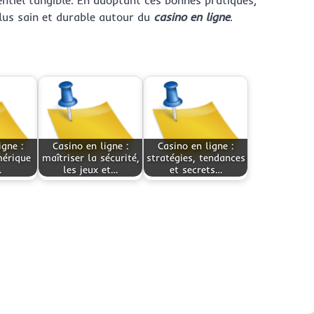
lus sain et durable autour du
casino en ligne
.
igne :
Casino en ligne :
Casino en ligne :
mérique
maîtriser la sécurité,
stratégies, tendances
…
les jeux et…
et secrets…