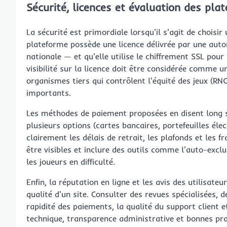
Sécurité, licences et évaluation des pla
La sécurité est primordiale lorsqu'il s'agit de choisir
plateforme possède une licence délivrée par une aut
nationale — et qu'elle utilise le chiffrement SSL pour
visibilité sur la licence doit être considérée comme u
organismes tiers qui contrôlent l'équité des jeux (R
importants.
Les méthodes de paiement proposées en disent long s
plusieurs options (cartes bancaires, portefeuilles éle
clairement les délais de retrait, les plafonds et les f
être visibles et inclure des outils comme l'auto-exclu
les joueurs en difficulté.
Enfin, la réputation en ligne et les avis des utilisateur
qualité d'un site. Consulter des revues spécialisées, 
rapidité des paiements, la qualité du support client et
technique, transparence administrative et bonnes pr