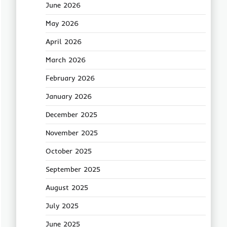
June 2026
May 2026
April 2026
March 2026
February 2026
January 2026
December 2025
November 2025
October 2025
September 2025
August 2025
July 2025
June 2025