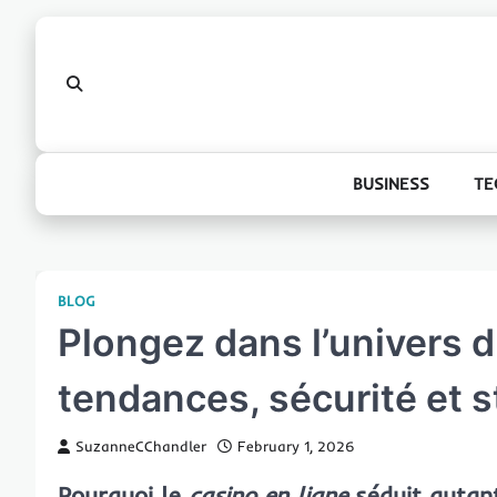
Skip
to
content
BUSINESS
TE
BLOG
Plongez dans l’univers 
tendances, sécurité et s
SuzanneCChandler
February 1, 2026
Pourquoi le
casino en ligne
séduit autant