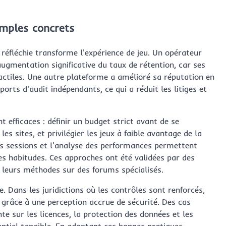
emples concrets
réfléchie transforme l'expérience de jeu. Un opérateur
augmentation significative du taux de rétention, car ses
actiles. Une autre plateforme a amélioré sa réputation en
ports d'audit indépendants, ce qui a réduit les litiges et
t efficaces : définir un budget strict avant de se
es sites, et privilégier les jeux à faible avantage de la
es sessions et l'analyse des performances permettent
les habitudes. Ces approches ont été validées par des
leurs méthodes sur des forums spécialisés.
. Dans les juridictions où les contrôles sont renforcés,
e grâce à une perception accrue de sécurité. Des cas
 sur les licences, la protection des données et les
ntiel tangible. En adoptant ces bonnes pratiques,