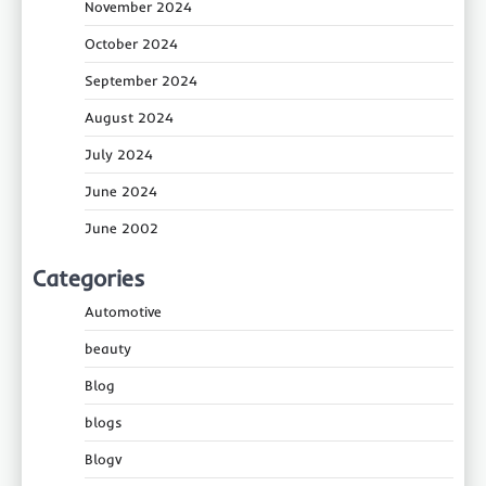
November 2024
October 2024
September 2024
August 2024
July 2024
June 2024
June 2002
Categories
Automotive
beauty
Blog
blogs
Blogv