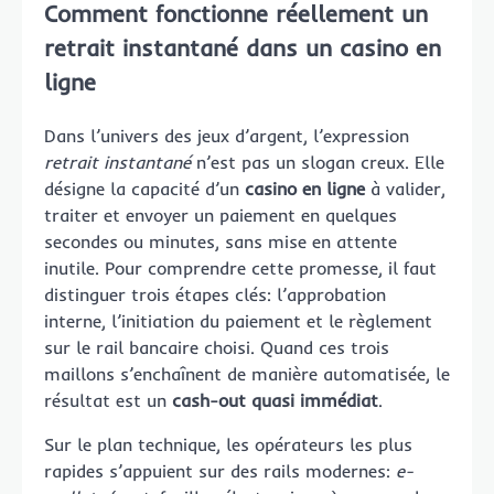
Comment fonctionne réellement un
retrait instantané dans un casino en
ligne
Dans l’univers des jeux d’argent, l’expression
retrait instantané
n’est pas un slogan creux. Elle
désigne la capacité d’un
casino en ligne
à valider,
traiter et envoyer un paiement en quelques
secondes ou minutes, sans mise en attente
inutile. Pour comprendre cette promesse, il faut
distinguer trois étapes clés: l’approbation
interne, l’initiation du paiement et le règlement
sur le rail bancaire choisi. Quand ces trois
maillons s’enchaînent de manière automatisée, le
résultat est un
cash-out quasi immédiat
.
Sur le plan technique, les opérateurs les plus
rapides s’appuient sur des rails modernes:
e-