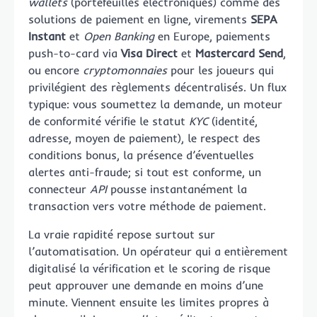
wallets
(portefeuilles électroniques) comme des
solutions de paiement en ligne, virements
SEPA
Instant
et
Open Banking
en Europe, paiements
push-to-card via
Visa Direct
et
Mastercard Send
,
ou encore
cryptomonnaies
pour les joueurs qui
privilégient des règlements décentralisés. Un flux
typique: vous soumettez la demande, un moteur
de conformité vérifie le statut
KYC
(identité,
adresse, moyen de paiement), le respect des
conditions bonus, la présence d’éventuelles
alertes anti-fraude; si tout est conforme, un
connecteur
API
pousse instantanément la
transaction vers votre méthode de paiement.
La vraie rapidité repose surtout sur
l’automatisation. Un opérateur qui a entièrement
digitalisé la vérification et le scoring de risque
peut approuver une demande en moins d’une
minute. Viennent ensuite les limites propres à