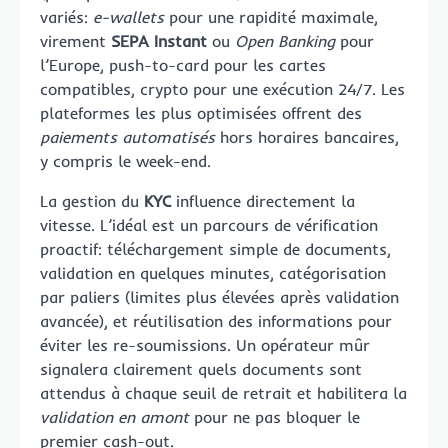
variés:
e-wallets
pour une rapidité maximale,
virement
SEPA Instant
ou
Open Banking
pour
l’Europe, push-to-card pour les cartes
compatibles, crypto pour une exécution 24/7. Les
plateformes les plus optimisées offrent des
paiements automatisés
hors horaires bancaires,
y compris le week-end.
La gestion du
KYC
influence directement la
vitesse. L’idéal est un parcours de vérification
proactif: téléchargement simple de documents,
validation en quelques minutes, catégorisation
par paliers (limites plus élevées après validation
avancée), et réutilisation des informations pour
éviter les re-soumissions. Un opérateur mûr
signalera clairement quels documents sont
attendus à chaque seuil de retrait et habilitera la
validation en amont
pour ne pas bloquer le
premier cash-out.