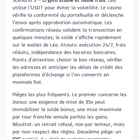
utilise l’USDT pour éviter la volatilité. Le casino
vérifie la conformité du portefeuille et déclenche
l’envoi après approbation automatique. Les
confirmations réseau valident la transaction en
quelques minutes; le solde s’affiche rapidement
sur le wallet de Léa. Atouts: exécution 24/7, frais
réduits, indépendance des horaires bancaires.
Points d’attention: choisir le bon réseau, vérifier
les adresses et anticiper les délais de crédit des
plateformes d’échange si l’on convertit en
monnaie fiat.
Pièges les plus fréquents. Le premier concerne les
bonus
: une exigence de mise de 35x peut
immobiliser le solde bonus; une mise maximale
par tour franchie annule parfois les gains.
Résultat: un retrait refusé, non par lenteur, mais
par non-respect des règles. Deuxième piège: un
KYC
partiel. Au-delà de certains montants