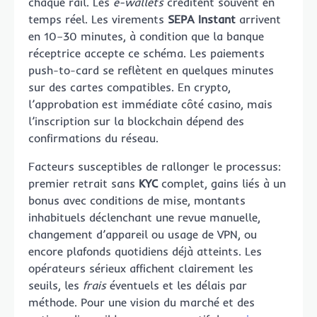
chaque rail. Les
e-wallets
créditent souvent en
temps réel. Les virements
SEPA Instant
arrivent
en 10–30 minutes, à condition que la banque
réceptrice accepte ce schéma. Les paiements
push-to-card se reflètent en quelques minutes
sur des cartes compatibles. En crypto,
l’approbation est immédiate côté casino, mais
l’inscription sur la blockchain dépend des
confirmations du réseau.
Facteurs susceptibles de rallonger le processus:
premier retrait sans
KYC
complet, gains liés à un
bonus avec conditions de mise, montants
inhabituels déclenchant une revue manuelle,
changement d’appareil ou usage de VPN, ou
encore plafonds quotidiens déjà atteints. Les
opérateurs sérieux affichent clairement les
seuils, les
frais
éventuels et les délais par
méthode. Pour une vision du marché et des