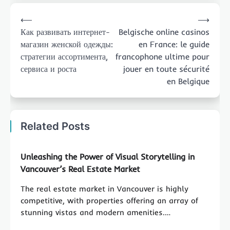
Post
⟵
⟶
navigation
Как развивать интернет-
Belgische online casinos
магазин женской одежды:
en France: le guide
стратегии ассортимента,
francophone ultime pour
сервиса и роста
jouer en toute sécurité
en Belgique
Related Posts
Unleashing the Power of Visual Storytelling in
Vancouver’s Real Estate Market
The real estate market in Vancouver is highly
competitive, with properties offering an array of
stunning vistas and modern amenities.…