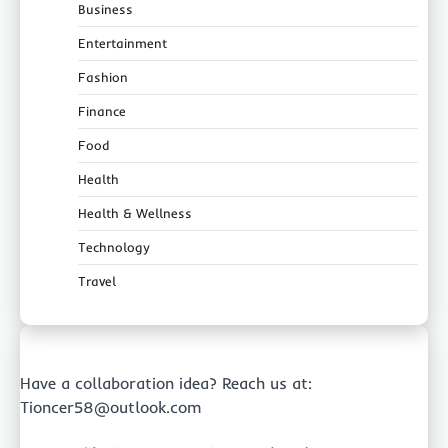
Business
Entertainment
Fashion
Finance
Food
Health
Health & Wellness
Technology
Travel
Have a collaboration idea? Reach us at:
Tioncer58@outlook.com