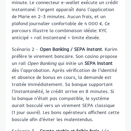
minute. Le connecteur e-wallet exécute un crédit
instantané: l’argent apparaît dans l’application
de Marie en 2–3 minutes. Aucun frais, et un
plafond journalier confortable de 4 000 €. Ce
parcours illustre la combinaison idéale: KYC
anticipé + rail instantané + limite élevée.
Scénario 2 –
Open Banking / SEPA Instant
. Karim
préfère le virement bancaire. Son casino propose
un rail
Open Banking
qui initie un
SEPA Instant
dès l’approbation. Après vérification de l’identité
et absence de bonus en cours, la demande est
traitée immédiatement. Sa banque supportant
l’instantanéité, le crédit arrive en 8 minutes. Si
la banque n’était pas compatible, le système
aurait basculé vers un virement SEPA classique
(1 jour ouvré). Les bons opérateurs affichent cette
bascule afin d’éviter les malentendus.
Scénario 3 –
Crypto stable et faible frais
. Léa