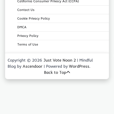
California Consumer Privacy Act (CCPA)
Contact Us
Cookie Privacy Policy
DMCA
Privacy Policy
Terms of Use
Copyright © 2026
Just Vote Noon 2
| Mindful
Blog by
Ascendoor
| Powered by
WordPress
.
Back to Top