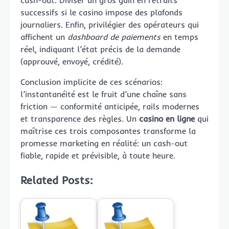
successifs si le casino impose des plafonds
journaliers. Enfin, privilégier des opérateurs qui
affichent un
dashboard de paiements
en temps
réel, indiquant l’état précis de la demande
(approuvé, envoyé, crédité).
Conclusion implicite de ces scénarios:
l’instantanéité est le fruit d’une chaîne sans
friction — conformité anticipée, rails modernes
et transparence des règles. Un
casino en ligne
qui
maîtrise ces trois composantes transforme la
promesse marketing en réalité: un cash-out
fiable, rapide et prévisible, à toute heure.
Related Posts: