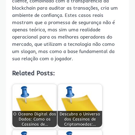
cliente, combinado com a transparência da
blockchain para auditar as transações, cria um
ambiente de confiança. Estes casos reais
mostram que a promessa de segurança não é
apenas teórica, mas sim uma realidade
operacional para os melhores operadores do
mercado, que utilizam a tecnologia não como
um slogan, mas como a base fundamental da
sua relação com o jogador.
Related Posts:
O Oceano Digital dos
Descubra o Universo
Dados: Como os
dos Cassinos de
Cassinos de…
Criptomoedas:…