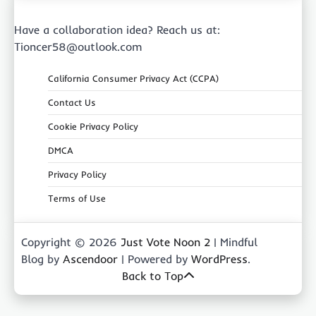
Have a collaboration idea? Reach us at:
Tioncer58@outlook.com
California Consumer Privacy Act (CCPA)
Contact Us
Cookie Privacy Policy
DMCA
Privacy Policy
Terms of Use
Copyright © 2026
Just Vote Noon 2
| Mindful
Blog by
Ascendoor
| Powered by
WordPress
.
Back to Top