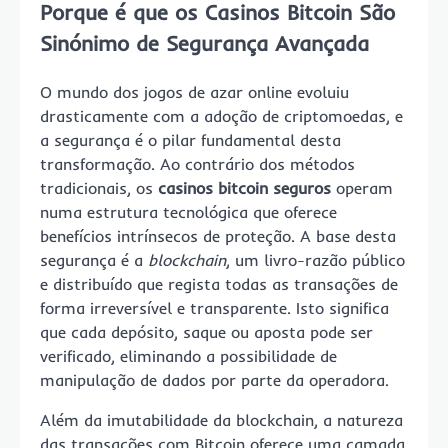
Porque é que os Casinos Bitcoin São
Sinónimo de Segurança Avançada
O mundo dos jogos de azar online evoluiu
drasticamente com a adoção de criptomoedas, e
a segurança é o pilar fundamental desta
transformação. Ao contrário dos métodos
tradicionais, os
casinos bitcoin seguros
operam
numa estrutura tecnológica que oferece
benefícios intrínsecos de proteção. A base desta
segurança é a
blockchain
, um livro-razão público
e distribuído que regista todas as transações de
forma irreversível e transparente. Isto significa
que cada depósito, saque ou aposta pode ser
verificado, eliminando a possibilidade de
manipulação de dados por parte da operadora.
Além da imutabilidade da blockchain, a natureza
das transações com Bitcoin oferece uma camada