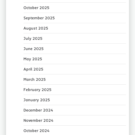
October 2025
September 2025
August 2025
July 2025
June 2025
May 2025
April 2025
March 2025
February 2025
January 2025
December 2024
November 2024
October 2024