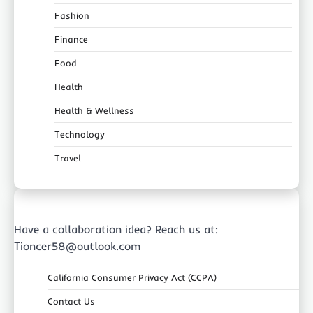
Fashion
Finance
Food
Health
Health & Wellness
Technology
Travel
Have a collaboration idea? Reach us at:
Tioncer58@outlook.com
California Consumer Privacy Act (CCPA)
Contact Us