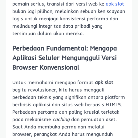
pemain serius, transisi dari versi web ke
apk slot
bukan lagi pilihan, melainkan sebuah keniscayaan
logis untuk menjaga konsistensi performa dan
melindungi integritas data pribadi yang
tersimpan dalam akun mereka.
Perbedaan Fundamental: Mengapa
Aplikasi Seluler Mengungguli Versi
Browser Konvensional
Untuk memahami mengapa format
apk slot
begitu revolusioner, kita harus menggali
perbedaan teknis yang signifikan antara platform
berbasis aplikasi dan situs web berbasis HTML5.
Perbedaan pertama dan paling krusial terletak
pada mekanisme
caching
dan pemuatan aset.
Saat Anda membuka permainan melalui
browser, perangkat Anda harus mengunduh