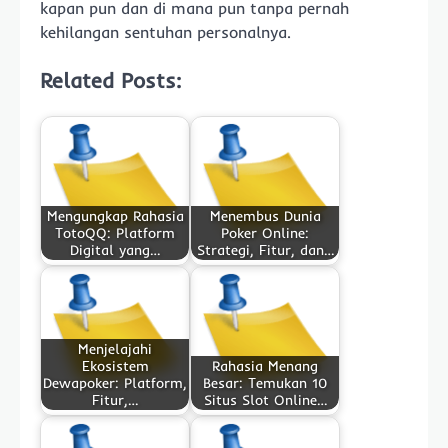
kapan pun dan di mana pun tanpa pernah
kehilangan sentuhan personalnya.
Related Posts:
Mengungkap Rahasia
Menembus Dunia
TotoQQ: Platform
Poker Online:
Digital yang…
Strategi, Fitur, dan…
Menjelajahi
Ekosistem
Rahasia Menang
Dewapoker: Platform,
Besar: Temukan 10
Fitur,…
Situs Slot Online…