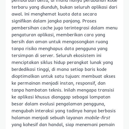
terbaru yang diunduh, bukan seluruh aplikasi dari
awal. Ini menghemat kuota data secara
signifikan dalam jangka panjang. Proses
pembersihan cache juga terintegrasi dalam menu
pengaturan aplikasi, memberikan cara yang
bersih dan aman untuk mengosongkan ruang
tanpa risiko menghapus data pengguna yang
tersimpan di server. Seluruh ekosistem ini
menciptakan siklus hidup perangkat lunak yang
berdedikasi tinggi, di mana setiap baris kode
dioptimalkan untuk satu tujuan: membuat akses
ke permainan menjadi instan, responsif, dan
tanpa hambatan teknis. Inilah mengapa transisi
ke aplikasi khusus dianggap sebagai lompatan
besar dalam evolusi pengalaman pengguna,
mengubah interaksi yang tadinya hanya berbasis
halaman menjadi sebuah layanan
mobile-first
yang kohesif dan handal, siap menemani pemain