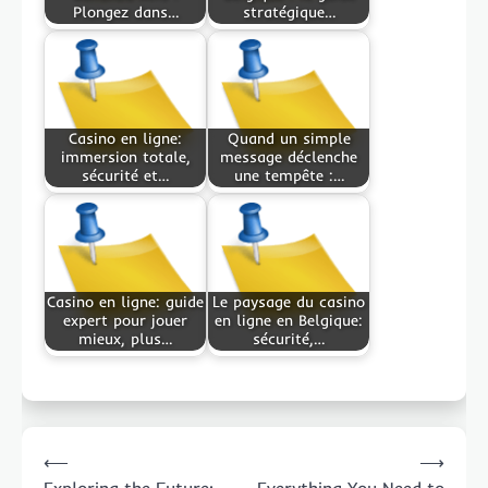
Plongez dans…
stratégique…
Casino en ligne:
Quand un simple
immersion totale,
message déclenche
sécurité et…
une tempête :…
Casino en ligne: guide
Le paysage du casino
expert pour jouer
en ligne en Belgique:
mieux, plus…
sécurité,…
Post
⟵
⟶
navigation
Exploring the Future:
Everything You Need to