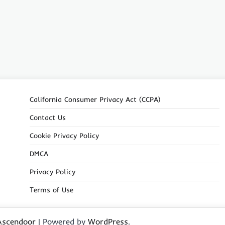
California Consumer Privacy Act (CCPA)
Contact Us
Cookie Privacy Policy
DMCA
Privacy Policy
Terms of Use
Ascendoor
| Powered by
WordPress
.