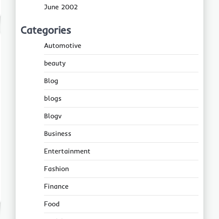
June 2002
Categories
Automotive
beauty
Blog
blogs
Blogv
Business
Entertainment
Fashion
Finance
Food