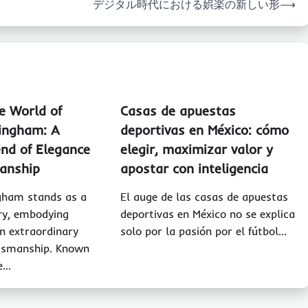
デジタル時代における娯楽の新しい形
⟶
e World of
Casas de apuestas
mingham: A
deportivas en México: cómo
end of Elegance
elegir, maximizar valor y
anship
apostar con inteligencia
gham stands as a
El auge de las casas de apuestas
ry, embodying
deportivas en México no se explica
n extraordinary
solo por la pasión por el fútbol…
ftsmanship. Known
te…