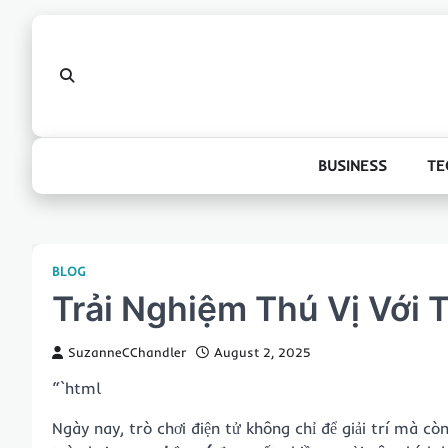
Skip
to
content
BUSINESS
TE
BLOG
Trải Nghiệm Thú Vị Với 
SuzanneCChandler
August 2, 2025
“`html
Ngày nay, trò chơi điện tử không chỉ để giải trí mà còn