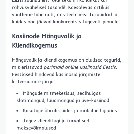
Eesti
saanud eriti oluliseks nii kohalikul kui
rahvusvahelisel tasandil. Käesolevas artiklis
vaatleme lähemalt, mis teeb neist turuliidrid ja
kuidas nad jäävad konkurentsis tugevalt pinnale.
Kasiinode Mänguvalik ja
Kliendikogemus
Mänguvalik ja kliendikogemus on olulised tegurid,
mis eristavad
parimaid online kasiinosid Eestis
.
Eestlased hindavad kasiinosid järgmiste
kriteeriumite järgi:
Mängude mitmekesisus, sealhulgas
slotimängud, lauamängud ja live-kasiinod
Kasutajasõbralik liides ja mobiilne ligipääs
Tugev klienditugi ja turvalised
maksevõimalused