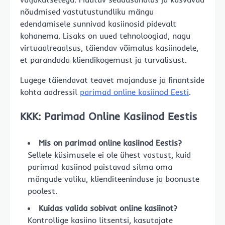
nõudmised vastutustundliku mängu
edendamisele sunnivad kasiinosid pidevalt
kohanema. Lisaks on uued tehnoloogiad, nagu
virtuaalreaalsus, täiendav võimalus kasiinodele,
et parandada kliendikogemust ja turvalisust.
Lugege täiendavat teavet majanduse ja finantside
kohta aadressil
parimad online kasiinod Eesti
.
KKK: Parimad Online Kasiinod Eestis
Mis on parimad online kasiinod Eestis?
Sellele küsimusele ei ole ühest vastust, kuid
parimad kasiinod paistavad silma oma
mängude valiku, klienditeeninduse ja boonuste
poolest.
Kuidas valida sobivat online kasiinot?
Kontrollige kasiino litsentsi, kasutajate