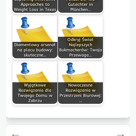
Approaches to
Gutachter in
Weight Loss in Texas
München…
Odkryj Świat
Diamentowy arsenał
Najlepszych
na placu budowy:
Bukmacherów: Twoja
skuteczne…
Przewaga…
Wyjątkowe
Nowoczesne
Rozwiązania dla
Rozwiązania w
Twojego Domu w
Przestrzeni Biurowej:
Zabrzu
…
Post
⟵
⟶