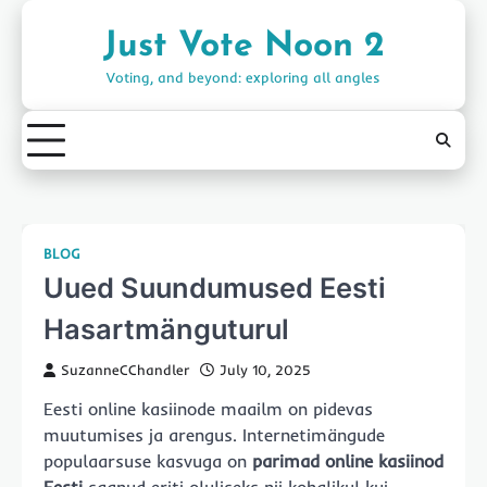
Skip
to
Just Vote Noon 2
content
Voting, and beyond: exploring all angles
BLOG
Uued Suundumused Eesti
Hasartmänguturul
SuzanneCChandler
July 10, 2025
Eesti online kasiinode maailm on pidevas
muutumises ja arengus. Internetimängude
populaarsuse kasvuga on
parimad online kasiinod