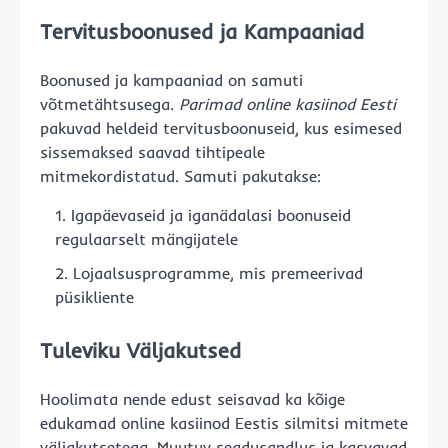
Tervitusboonused ja Kampaaniad
Boonused ja kampaaniad on samuti
võtmetähtsusega.
Parimad online kasiinod Eesti
pakuvad heldeid tervitusboonuseid, kus esimesed
sissemaksed saavad tihtipeale
mitmekordistatud. Samuti pakutakse:
Igapäevaseid ja iganädalasi boonuseid
regulaarselt mängijatele
Lojaalsusprogramme, mis premeerivad
püsikliente
Tuleviku Väljakutsed
Hoolimata nende edust seisavad ka kõige
edukamad online kasiinod Eestis silmitsi mitmete
väljakutsetega. Muutuv seadusandlus ja kasvavad