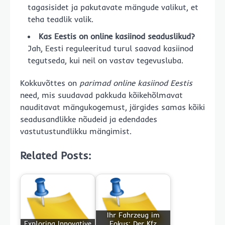
tagasisidet ja pakutavate mängude valikut, et
teha teadlik valik.
Kas Eestis on online kasiinod seaduslikud?
Jah, Eesti reguleeritud turul saavad kasiinod
tegutseda, kui neil on vastav tegevusluba.
Kokkuvõttes on
parimad online kasiinod Eestis
need, mis suudavad pakkuda kõikehõlmavat
nauditavat mängukogemust, järgides samas kõiki
seadusandlikke nõudeid ja edendades
vastutustundlikku mängimist.
Related Posts:
Ihr Fahrzeug im
Exploring Innovative
Fokus: Der Kfz