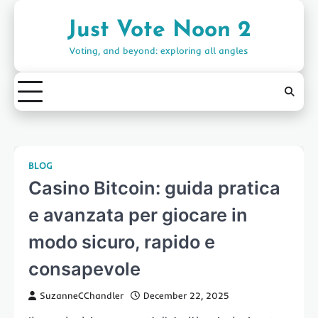
Skip
to
Just Vote Noon 2
content
Voting, and beyond: exploring all angles
BLOG
Casino Bitcoin: guida pratica
e avanzata per giocare in
modo sicuro, rapido e
consapevole
SuzanneCChandler
December 22, 2025