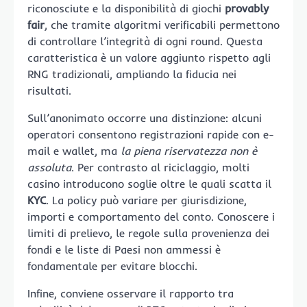
riconosciute e la disponibilità di giochi
provably
fair
, che tramite algoritmi verificabili permettono
di controllare l’integrità di ogni round. Questa
caratteristica è un valore aggiunto rispetto agli
RNG tradizionali, ampliando la fiducia nei
risultati.
Sull’anonimato occorre una distinzione: alcuni
operatori consentono registrazioni rapide con e-
mail e wallet, ma
la piena riservatezza non è
assoluta
. Per contrasto al riciclaggio, molti
casino introducono soglie oltre le quali scatta il
KYC
. La policy può variare per giurisdizione,
importi e comportamento del conto. Conoscere i
limiti di prelievo, le regole sulla provenienza dei
fondi e le liste di Paesi non ammessi è
fondamentale per evitare blocchi.
Infine, conviene osservare il rapporto tra