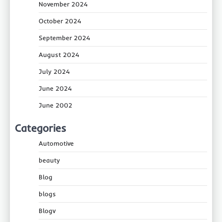
November 2024
October 2024
September 2024
August 2024
July 2024
June 2024
June 2002
Categories
Automotive
beauty
Blog
blogs
Blogv