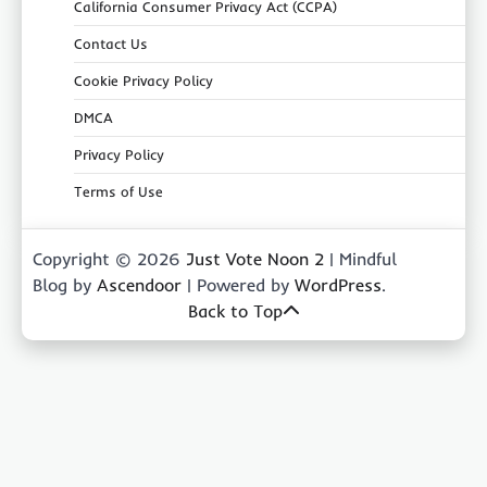
California Consumer Privacy Act (CCPA)
Contact Us
Cookie Privacy Policy
DMCA
Privacy Policy
Terms of Use
Copyright © 2026
Just Vote Noon 2
| Mindful
Blog by
Ascendoor
| Powered by
WordPress
.
Back to Top