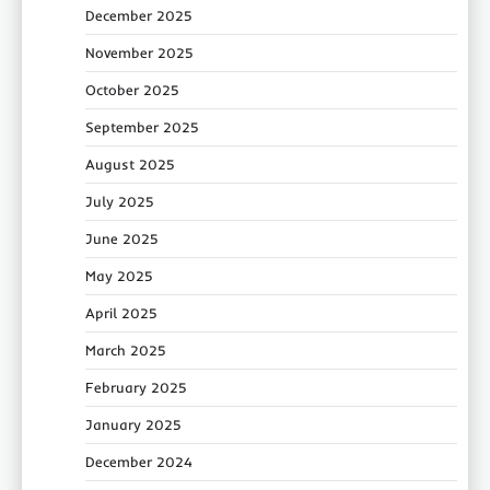
December 2025
November 2025
October 2025
September 2025
August 2025
July 2025
June 2025
May 2025
April 2025
March 2025
February 2025
January 2025
December 2024