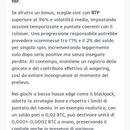
fair
.
Se sfrutta un bonus, sceglie slot con
RTP
superiore al 96% e volatilità media, impostando
sessioni temporizzate e puntate coerenti con il
rollover. Una progressione responsabile potrebbe
prevedere scommesse tra l’1% e il 2% del saldo
per singolo spin, incrementando leggermente
solo dopo serie positive ma senza inseguire
perdite. Al contempo, mantiene un registro delle
giocate e del contributo effettivo al wagering,
così da evitare incongruenze al momento del
prelievo.
Nei giochi a bassa house edge come il blackjack,
adotta la
strategia base
e rispetta i limiti di
puntata del tavolo. In un esempio realistico, con
un saldo pari a 0,02 BTC, può destinare unità di
0,0001–0,0002 BTC a mano, preservando il
capitale anche in presenza di varianza