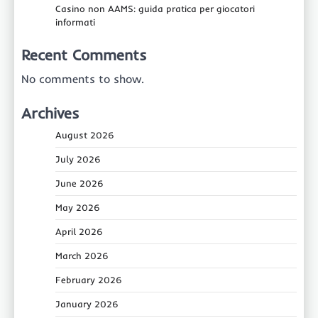
Casino non AAMS: guida pratica per giocatori
informati
Recent Comments
No comments to show.
Archives
August 2026
July 2026
June 2026
May 2026
April 2026
March 2026
February 2026
January 2026