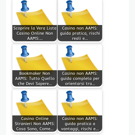
Scoprire la Vera Lista
Casino non AAMS:
Casino Online Non
guida pratica, rischi
AAMS:…
reali e…
Bookmaker Non
Casino non AAMS:
AAMS: Tutto Quello
guida completa per
che Devi Sapere…
orientarsi tra…
Casino Online
Casino non AAMS:
Stranieri Non AAMS:
guida pratica a
Cosa Sono, Come…
vantaggi, rischi e…