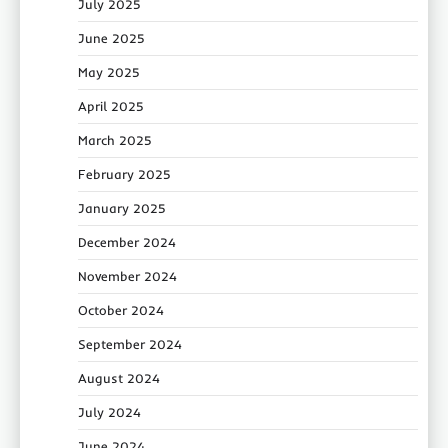
July 2025
June 2025
May 2025
April 2025
March 2025
February 2025
January 2025
December 2024
November 2024
October 2024
September 2024
August 2024
July 2024
June 2024