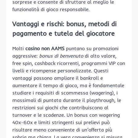
sorprese e consente di sfruttare al meglio le
funzionalità di gioco responsabile.
Vantaggi e rischi: bonus, metodi di
pagamento e tutela del giocatore
Molti
casino non AAMS
puntano su promozioni
aggressive:
bonus di benvenuto
di alto valore,
free spin, cashback ricorrenti, programmi VIP con
livelli e ricompense personalizzate. Questi
vantaggi possono ampliare il bankroll e
aumentare il tempo di gioco, ma è fondamentale
studiare i requisiti di scommessa (wagering), i
massimali di puntata durante il playthrough, le
restrizioni sui giochi che contribuiscono al
turnover e le scadenze. Un bonus con wagering
40x-60x e limiti stringenti sui prelievi può
risultare meno conveniente di un’offerta più
sobria ma chiara. La vera convenienza si misura