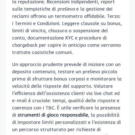
la reputazione. Recensioni indipendenti, report
sulle tempistiche di
prelievo
e la gestione dei
reclami offrono un termometro affidabile. Terzo:
i Termini e Condizioni. Leggere clausole su bonus,
limiti di vincita, chiusura o sospensione del
conto, documentazione KYC e procedure di
chargeback per capire in anticipo come verranno
trattate casistiche comuni.
Un approccio prudente prevede di iniziare con un
deposito contenuto, testare un prelievo piccolo
prima di sfruttare bonus corposi e monitorare la
velocità delle risposte del supporto. Valutare
l’efficienza dell’assistenza clienti via live chat ed
e-mail è cruciale: tempi, qualità delle risposte e
coerenza con i T&C. È utile verificare la presenza
di
strumenti di gioco responsabile
, la possibilità
di impostare limiti personalizzati e l’esistenza di
un percorso strutturato per richieste di