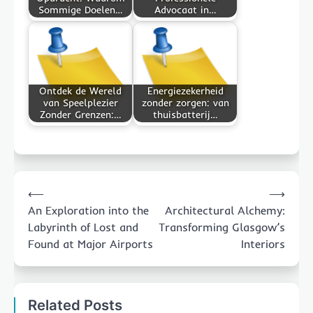
Sommige Doelen…
Advocaat in…
Ontdek de Wereld
Energiezekerheid
van Speelplezier
zonder zorgen: van
Zonder Grenzen:…
thuisbatterij…
Post
⟵
⟶
navigation
An Exploration into the
Architectural Alchemy:
Labyrinth of Lost and
Transforming Glasgow’s
Found at Major Airports
Interiors
Related Posts