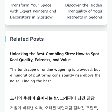
navigation
Transform Your Space
Discover the Hidden
with Expert Painters and
Tranquility of Yoga
Decorators in Glasgow
Retreats in Sedona
Related Posts
Unlocking the Best Gambling Sites: How to Spot
Real Quality, Fairness, and Value
The landscape of online wagering is crowded, but
a handful of platforms consistently rise above the
noise. Finding the best…
도시의 후광이 흩어지는 밤, 그래픽이 남긴 잔광
거칠게 비워낸 여백, 오래된 벽면처럼 갈라진 프린트,