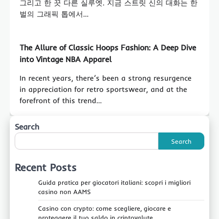
그리고 한 끗 다른 실루엣. 지금 스트릿 신의 대화는 한
벌의 그래픽 톱에서…
The Allure of Classic Hoops Fashion: A Deep Dive
into Vintage NBA Apparel
In recent years, there’s been a strong resurgence
in appreciation for retro sportswear, and at the
forefront of this trend…
Search
Search
Recent Posts
Guida pratica per giocatori italiani: scopri i migliori
casino non AAMS
Casino con crypto: come scegliere, giocare e
proteggere il tuo saldo in criptovalute