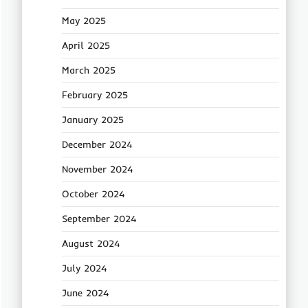
May 2025
April 2025
March 2025
February 2025
January 2025
December 2024
November 2024
October 2024
September 2024
August 2024
July 2024
June 2024