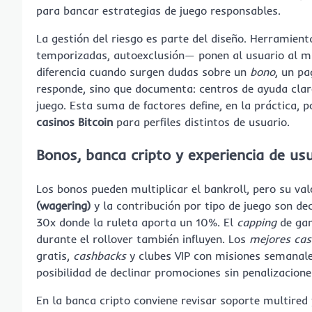
para bancar estrategias de juego responsables.
La gestión del riesgo es parte del diseño. Herramien
temporizadas, autoexclusión— ponen al usuario al m
diferencia cuando surgen dudas sobre un
bono
, un p
responde, sino que documenta: centros de ayuda claro
juego. Esta suma de factores define, en la práctica, 
casinos Bitcoin
para perfiles distintos de usuario.
Bonos, banca cripto y experiencia de us
Los bonos pueden multiplicar el bankroll, pero su val
(wagering)
y la contribución por tipo de juego son de
30x donde la ruleta aporta un 10%. El
capping
de gan
durante el rollover también influyen. Los
mejores cas
gratis,
cashbacks
y clubes VIP con misiones semanales
posibilidad de declinar promociones sin penalizacione
En la banca cripto conviene revisar soporte multire