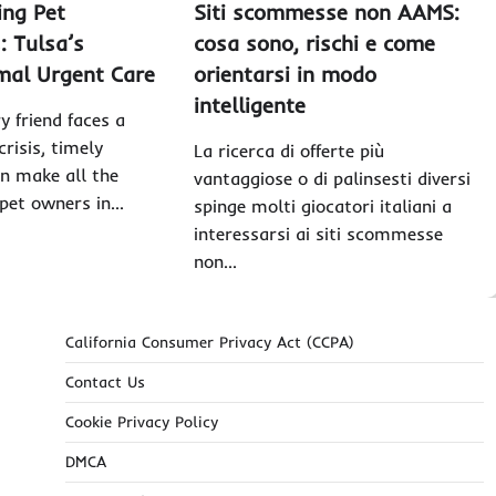
ing Pet
Siti scommesse non AAMS:
: Tulsa’s
cosa sono, rischi e come
mal Urgent Care
orientarsi in modo
intelligente
y friend faces a
risis, timely
La ricerca di offerte più
an make all the
vantaggiose o di palinsesti diversi
r pet owners in…
spinge molti giocatori italiani a
interessarsi ai siti scommesse
non…
California Consumer Privacy Act (CCPA)
Contact Us
Cookie Privacy Policy
DMCA