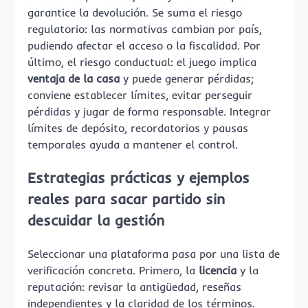
garantice la devolución. Se suma el riesgo
regulatorio: las normativas cambian por país,
pudiendo afectar el acceso o la fiscalidad. Por
último, el riesgo conductual: el juego implica
ventaja de la casa
y puede generar pérdidas;
conviene establecer límites, evitar perseguir
pérdidas y jugar de forma responsable. Integrar
límites de depósito, recordatorios y pausas
temporales ayuda a mantener el control.
Estrategias prácticas y ejemplos
reales para sacar partido sin
descuidar la gestión
Seleccionar una plataforma pasa por una lista de
verificación concreta. Primero, la
licencia
y la
reputación: revisar la antigüedad, reseñas
independientes y la claridad de los términos.