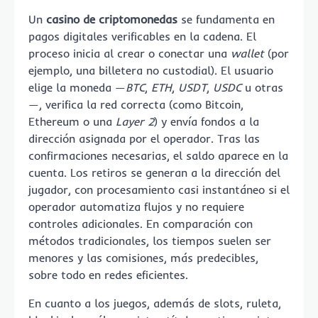
Un
casino de criptomonedas
se fundamenta en
pagos digitales verificables en la cadena. El
proceso inicia al crear o conectar una
wallet
(por
ejemplo, una billetera no custodial). El usuario
elige la moneda —
BTC
,
ETH
,
USDT
,
USDC
u otras
—, verifica la red correcta (como Bitcoin,
Ethereum o una
Layer 2
) y envía fondos a la
dirección asignada por el operador. Tras las
confirmaciones necesarias, el saldo aparece en la
cuenta. Los retiros se generan a la dirección del
jugador, con procesamiento casi instantáneo si el
operador automatiza flujos y no requiere
controles adicionales. En comparación con
métodos tradicionales, los tiempos suelen ser
menores y las comisiones, más predecibles,
sobre todo en redes eficientes.
En cuanto a los juegos, además de slots, ruleta,