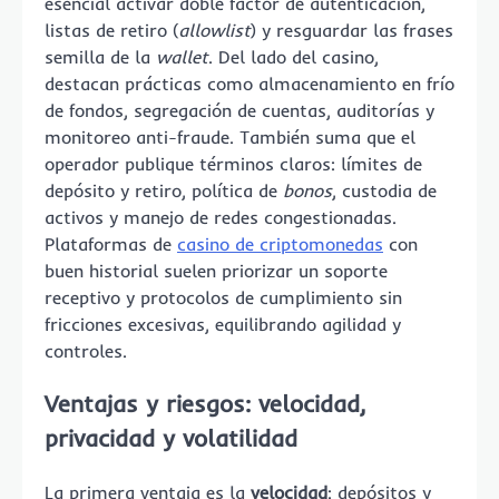
esencial activar doble factor de autenticación,
listas de retiro (
allowlist
) y resguardar las frases
semilla de la
wallet
. Del lado del casino,
destacan prácticas como almacenamiento en frío
de fondos, segregación de cuentas, auditorías y
monitoreo anti-fraude. También suma que el
operador publique términos claros: límites de
depósito y retiro, política de
bonos
, custodia de
activos y manejo de redes congestionadas.
Plataformas de
casino de criptomonedas
con
buen historial suelen priorizar un soporte
receptivo y protocolos de cumplimiento sin
fricciones excesivas, equilibrando agilidad y
controles.
Ventajas y riesgos: velocidad,
privacidad y volatilidad
La primera ventaja es la
velocidad
: depósitos y