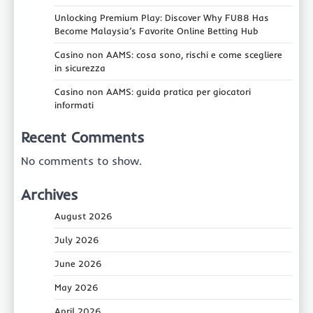
Unlocking Premium Play: Discover Why FU88 Has
Become Malaysia’s Favorite Online Betting Hub
Casino non AAMS: cosa sono, rischi e come scegliere
in sicurezza
Casino non AAMS: guida pratica per giocatori
informati
Recent Comments
No comments to show.
Archives
August 2026
July 2026
June 2026
May 2026
April 2026