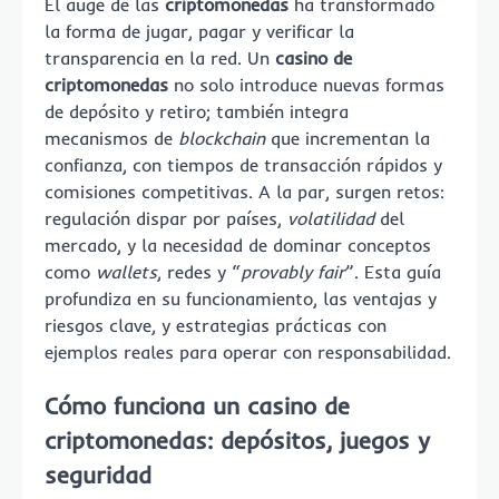
El auge de las
criptomonedas
ha transformado
la forma de jugar, pagar y verificar la
transparencia en la red. Un
casino de
criptomonedas
no solo introduce nuevas formas
de depósito y retiro; también integra
mecanismos de
blockchain
que incrementan la
confianza, con tiempos de transacción rápidos y
comisiones competitivas. A la par, surgen retos:
regulación dispar por países,
volatilidad
del
mercado, y la necesidad de dominar conceptos
como
wallets
, redes y “
provably fair
”. Esta guía
profundiza en su funcionamiento, las ventajas y
riesgos clave, y estrategias prácticas con
ejemplos reales para operar con responsabilidad.
Cómo funciona un casino de
criptomonedas: depósitos, juegos y
seguridad