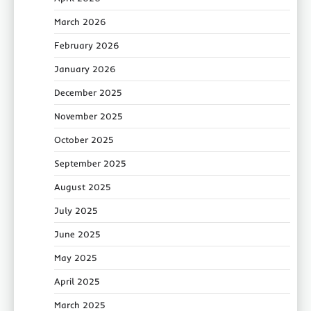
March 2026
February 2026
January 2026
December 2025
November 2025
October 2025
September 2025
August 2025
July 2025
June 2025
May 2025
April 2025
March 2025