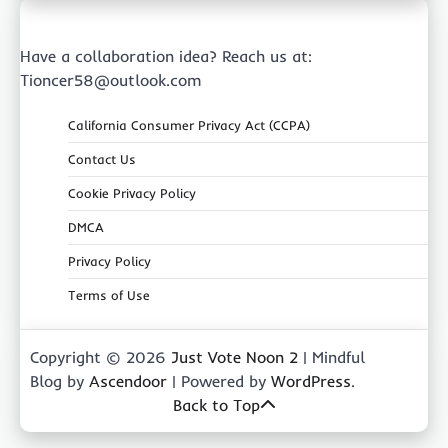
Have a collaboration idea? Reach us at:
Tioncer58@outlook.com
California Consumer Privacy Act (CCPA)
Contact Us
Cookie Privacy Policy
DMCA
Privacy Policy
Terms of Use
Copyright © 2026
Just Vote Noon 2
| Mindful
Blog by
Ascendoor
| Powered by
WordPress
.
Back to Top