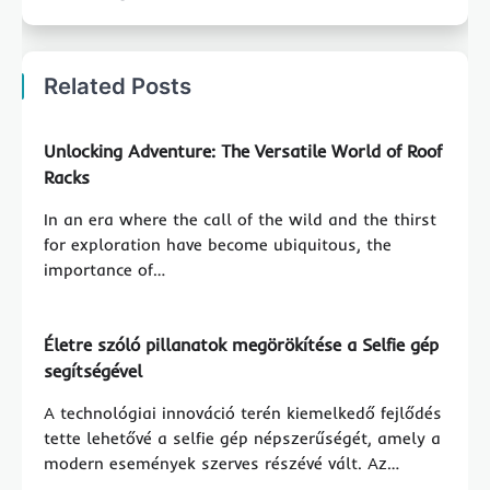
Related Posts
Unlocking Adventure: The Versatile World of Roof
Racks
In an era where the call of the wild and the thirst
for exploration have become ubiquitous, the
importance of…
Életre szóló pillanatok megörökítése a Selfie gép
segítségével
A technológiai innováció terén kiemelkedő fejlődés
tette lehetővé a selfie gép népszerűségét, amely a
modern események szerves részévé vált. Az…