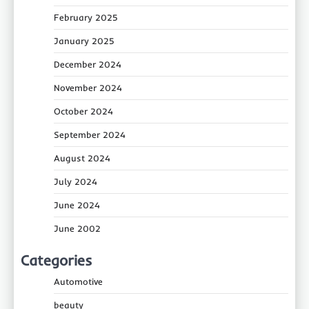
February 2025
January 2025
December 2024
November 2024
October 2024
September 2024
August 2024
July 2024
June 2024
June 2002
Categories
Automotive
beauty