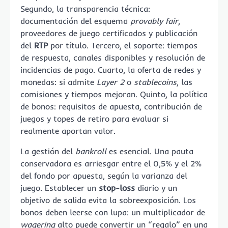
Segundo, la transparencia técnica:
documentación del esquema
provably fair
,
proveedores de juego certificados y publicación
del
RTP
por título. Tercero, el soporte: tiempos
de respuesta, canales disponibles y resolución de
incidencias de pago. Cuarto, la oferta de redes y
monedas: si admite
Layer 2
o
stablecoins
, las
comisiones y tiempos mejoran. Quinto, la política
de bonos: requisitos de apuesta, contribución de
juegos y topes de retiro para evaluar si
realmente aportan valor.
La gestión del
bankroll
es esencial. Una pauta
conservadora es arriesgar entre el 0,5% y el 2%
del fondo por apuesta, según la varianza del
juego. Establecer un
stop-loss
diario y un
objetivo de salida evita la sobreexposición. Los
bonos deben leerse con lupa: un multiplicador de
wagering
alto puede convertir un “regalo” en una