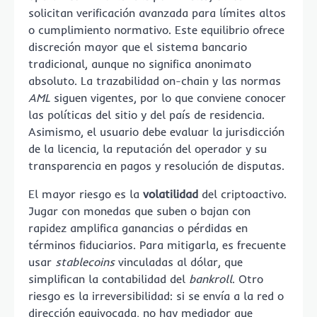
solicitan verificación avanzada para límites altos
o cumplimiento normativo. Este equilibrio ofrece
discreción mayor que el sistema bancario
tradicional, aunque no significa anonimato
absoluto. La trazabilidad on-chain y las normas
AML
siguen vigentes, por lo que conviene conocer
las políticas del sitio y del país de residencia.
Asimismo, el usuario debe evaluar la jurisdicción
de la licencia, la reputación del operador y su
transparencia en pagos y resolución de disputas.
El mayor riesgo es la
volatilidad
del criptoactivo.
Jugar con monedas que suben o bajan con
rapidez amplifica ganancias o pérdidas en
términos fiduciarios. Para mitigarla, es frecuente
usar
stablecoins
vinculadas al dólar, que
simplifican la contabilidad del
bankroll
. Otro
riesgo es la irreversibilidad: si se envía a la red o
dirección equivocada, no hay mediador que