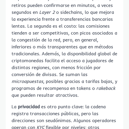
retiros pueden confirmarse en minutos, a veces
segundos en
Layer 2
o sidechains, lo que mejora
la experiencia frente a transferencias bancarias
lentas. La segunda es el costo: las comisiones
tienden a ser competitivas, con picos asociados a
la congestión de la red, pero, en general,
inferiores o más transparentes que en métodos
tradicionales. Además, la disponibilidad global de
criptomonedas facilita el acceso a jugadores de
distintas regiones, con menos fricción por
conversión de divisas. Se suman las
microapuestas
, posibles gracias a tarifas bajas, y
programas de recompensa en tokens o
rakeback
que pueden resultar atractivos.
La
privacidad
es otro punto clave: la cadena
registra transacciones públicas, pero las
direcciones son seudónimas. Algunos operadores
operan con
KYC
flexible por niveles; otros