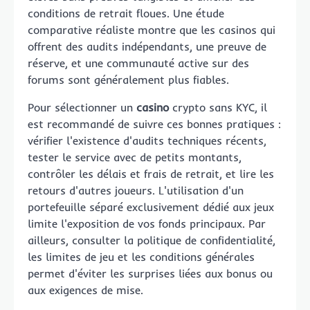
conditions de retrait floues. Une étude
comparative réaliste montre que les casinos qui
offrent des audits indépendants, une preuve de
réserve, et une communauté active sur des
forums sont généralement plus fiables.
Pour sélectionner un
casino
crypto sans KYC, il
est recommandé de suivre ces bonnes pratiques :
vérifier l'existence d'audits techniques récents,
tester le service avec de petits montants,
contrôler les délais et frais de retrait, et lire les
retours d'autres joueurs. L'utilisation d'un
portefeuille séparé exclusivement dédié aux jeux
limite l'exposition de vos fonds principaux. Par
ailleurs, consulter la politique de confidentialité,
les limites de jeu et les conditions générales
permet d'éviter les surprises liées aux bonus ou
aux exigences de mise.