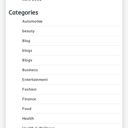
Categories
Automotive
beauty
Blog
blogs
Blogv
Business
Entertainment
Fashion
Finance
Food
Health