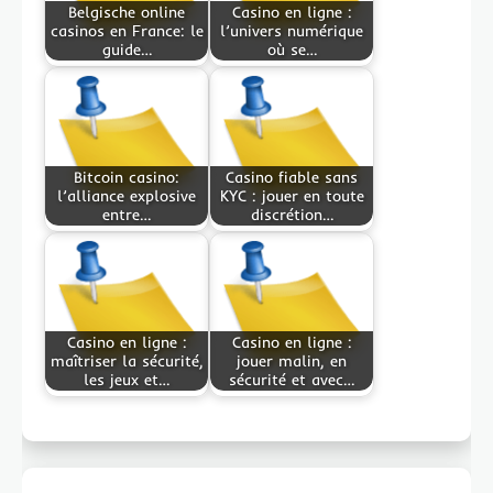
Belgische online
Casino en ligne :
casinos en France: le
l’univers numérique
guide…
où se…
Bitcoin casino:
Casino fiable sans
l’alliance explosive
KYC : jouer en toute
entre…
discrétion…
Casino en ligne :
Casino en ligne :
maîtriser la sécurité,
jouer malin, en
les jeux et…
sécurité et avec…
Post