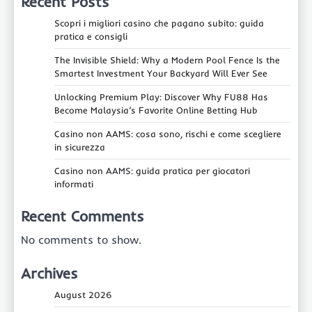
Recent Posts
Scopri i migliori casino che pagano subito: guida
pratica e consigli
The Invisible Shield: Why a Modern Pool Fence Is the
Smartest Investment Your Backyard Will Ever See
Unlocking Premium Play: Discover Why FU88 Has
Become Malaysia’s Favorite Online Betting Hub
Casino non AAMS: cosa sono, rischi e come scegliere
in sicurezza
Casino non AAMS: guida pratica per giocatori
informati
Recent Comments
No comments to show.
Archives
August 2026