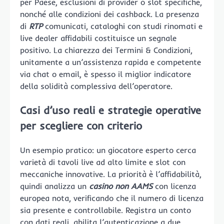
per Paese, esclusioni di provider o slot specifiche,
nonché alle condizioni dei cashback. La presenza
di
RTP
comunicati, cataloghi con studi rinomati e
live dealer affidabili costituisce un segnale
positivo. La chiarezza dei Termini & Condizioni,
unitamente a un’assistenza rapida e competente
via chat o email, è spesso il miglior indicatore
della solidità complessiva dell’operatore.
Casi d’uso reali e strategie operative
per scegliere con criterio
Un esempio pratico: un giocatore esperto cerca
varietà di tavoli live ad alto limite e slot con
meccaniche innovative. La priorità è l’affidabilità,
quindi analizza un
casino non AAMS
con licenza
europea nota, verificando che il numero di licenza
sia presente e controllabile. Registra un conto
con dati reali, abilita l’autenticazione a due