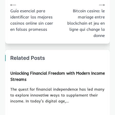
Post
⟵
⟶
navigation
Guía esencial para
Bitcoin casino: le
identificar los mejores
mariage entre
casinos online sin caer
blockchain et jeu en
en falsas promesas
ligne qui change la
donne
Related Posts
Unlocking Financial Freedom with Modern Income
Streams
The quest for financial independence has led many
to explore innovative ways to supplement their
income. In today’s digital age,…