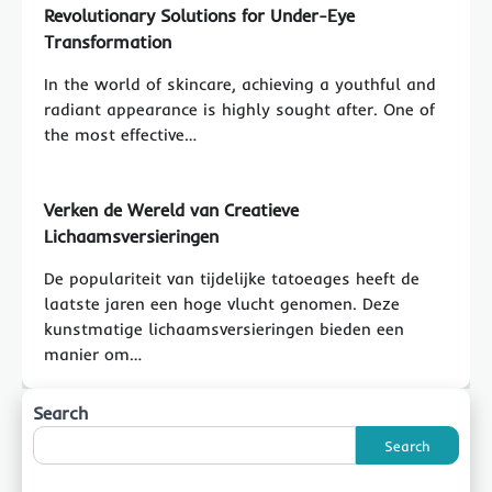
Revolutionary Solutions for Under-Eye
Transformation
In the world of skincare, achieving a youthful and
radiant appearance is highly sought after. One of
the most effective…
Verken de Wereld van Creatieve
Lichaamsversieringen
De populariteit van tijdelijke tatoeages heeft de
laatste jaren een hoge vlucht genomen. Deze
kunstmatige lichaamsversieringen bieden een
manier om…
Search
Search