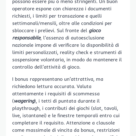
possono essere più o meno stringenti. Un buon
operatore espone con chiarezza i documenti
richiesti, i limiti per transazione e quelli
settimanali/mensili, oltre alle condizioni per
sbloccare i prelievi. Sul fronte del
gioco
responsabile
, l’assenza di autoesclusione
nazionale impone di verificare la disponibilità di
limiti personalizzati, reality check e strumenti di
sospensione volontaria, in modo da mantenere il
controllo dell’attività di gioco.
I bonus rappresentano un’attrattiva, ma
richiedono lettura accurata. Valuta
attentamente i requisiti di scommessa
(
wagering
), i tetti di puntata durante il
playthrough, i contributi dei giochi (slot, tavoli,
live, istantanei) e le finestre temporali entro cui
completare il requisito. Attenzione a clausole
come massimale di vincita da bonus, restrizioni