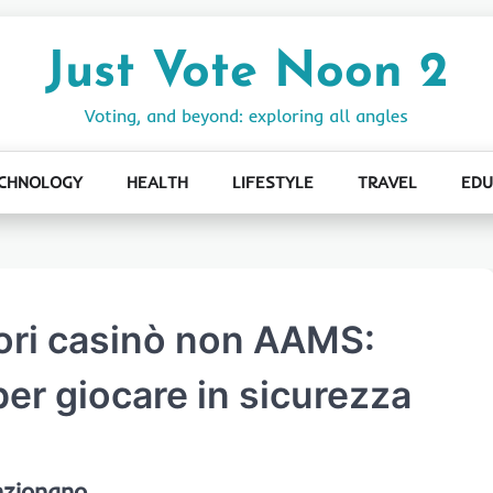
Just Vote Noon 2
Voting, and beyond: exploring all angles
CHNOLOGY
HEALTH
LIFESTYLE
TRAVEL
EDU
liori casinò non AAMS:
per giocare in sicurezza
nzionano