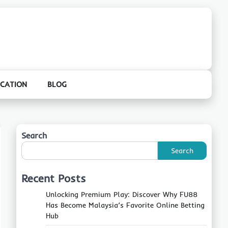
CATION
BLOG
Search
Search
Recent Posts
Unlocking Premium Play: Discover Why FU88
Has Become Malaysia’s Favorite Online Betting
Hub