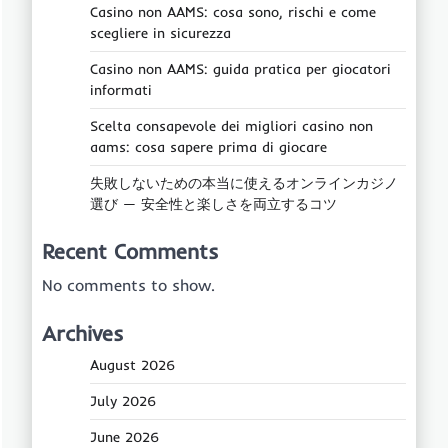
Casino non AAMS: cosa sono, rischi e come
scegliere in sicurezza
Casino non AAMS: guida pratica per giocatori
informati
Scelta consapevole dei migliori casino non
aams: cosa sapere prima di giocare
失敗しないための本当に使えるオンラインカジノ
選び — 安全性と楽しさを両立するコツ
Recent Comments
No comments to show.
Archives
August 2026
July 2026
June 2026