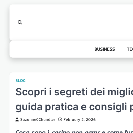
Skip
to
content
BUSINESS
TE
BLOG
Scopri i segreti dei mig
guida pratica e consigli 
SuzanneCChandler
February 2, 2026
Cosa sono i
casino non aams
e come fu