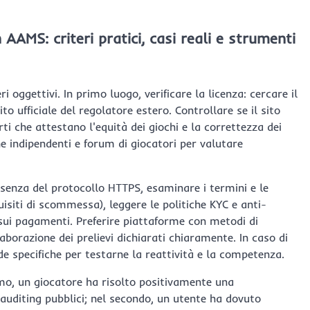
AAMS: criteri pratici, casi reali e strumenti
 oggettivi. In primo luogo, verificare la licenza: cercare il
ito ufficiale del regolatore estero. Controllare se il sito
rti che attestano l'equità dei giochi e la correttezza dei
ne indipendenti e forum di giocatori per valutare
resenza del protocollo HTTPS, esaminare i termini e le
uisiti di scommessa), leggere le politiche KYC e anti-
 sui pagamenti. Preferire piattaforme con metodi di
aborazione dei prelievi dichiarati chiaramente. In caso di
nde specifiche per testarne la reattività e la competenza.
imo, un giocatore ha risolto positivamente una
 auditing pubblici; nel secondo, un utente ha dovuto