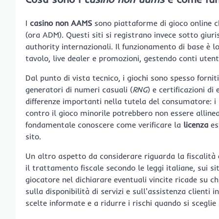
I
casino non AAMS
sono piattaforme di gioco online ch
(ora ADM). Questi siti si registrano invece sotto giuri
authority internazionali. Il funzionamento di base è l
tavolo, live dealer e promozioni, gestendo conti utent
Dal punto di vista tecnico, i giochi sono spesso forni
generatori di numeri casuali (
RNG
) e certificazioni d
differenze importanti nella tutela del consumatore: i 
contro il gioco minorile potrebbero non essere allinea
fondamentale conoscere come verificare la
licenza
est
sito.
Un altro aspetto da considerare riguarda la fiscalità 
il trattamento fiscale secondo le leggi italiane, sui s
giocatore nel dichiarare eventuali vincite ricade su chi
sulla disponibilità di servizi e sull'assistenza clienti
scelte informate e a ridurre i rischi quando si scegl