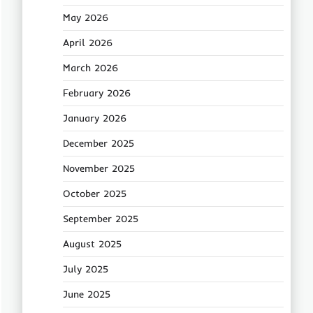
May 2026
April 2026
March 2026
February 2026
January 2026
December 2025
November 2025
October 2025
September 2025
August 2025
July 2025
June 2025