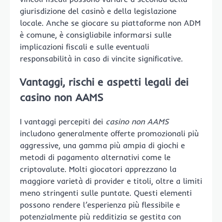
giurisdizione del casinò e della legislazione
locale. Anche se giocare su piattaforme non ADM
è comune, è consigliabile informarsi sulle
implicazioni fiscali e sulle eventuali
responsabilità in caso di vincite significative.
Vantaggi, rischi e aspetti legali dei
casino non AAMS
I vantaggi percepiti dei
casino non AAMS
includono generalmente offerte promozionali più
aggressive, una gamma più ampia di giochi e
metodi di pagamento alternativi come le
criptovalute. Molti giocatori apprezzano la
maggiore varietà di provider e titoli, oltre a limiti
meno stringenti sulle puntate. Questi elementi
possono rendere l’esperienza più flessibile e
potenzialmente più redditizia se gestita con