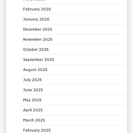
February 2026
January 2026
December 2025
November 2025
October 2025
September 2025
August 2025
July 2025
June 2025
May 2025
April 2025
March 2025
February 2025