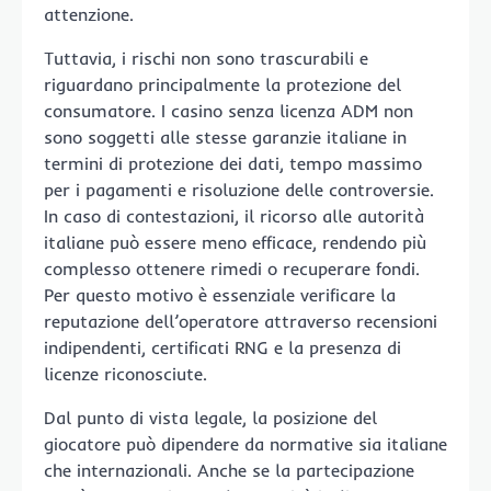
attenzione.
Tuttavia, i rischi non sono trascurabili e
riguardano principalmente la protezione del
consumatore. I casino senza licenza ADM non
sono soggetti alle stesse garanzie italiane in
termini di protezione dei dati, tempo massimo
per i pagamenti e risoluzione delle controversie.
In caso di contestazioni, il ricorso alle autorità
italiane può essere meno efficace, rendendo più
complesso ottenere rimedi o recuperare fondi.
Per questo motivo è essenziale verificare la
reputazione dell’operatore attraverso recensioni
indipendenti, certificati RNG e la presenza di
licenze riconosciute.
Dal punto di vista legale, la posizione del
giocatore può dipendere da normative sia italiane
che internazionali. Anche se la partecipazione