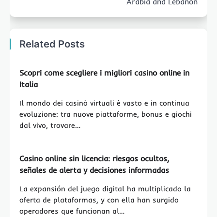
Arabia and Lebanon
Related Posts
Scopri come scegliere i migliori casino online in
Italia
Il mondo dei casinò virtuali è vasto e in continua
evoluzione: tra nuove piattaforme, bonus e giochi
dal vivo, trovare…
Casino online sin licencia: riesgos ocultos,
señales de alerta y decisiones informadas
La expansión del juego digital ha multiplicado la
oferta de plataformas, y con ella han surgido
operadores que funcionan al…