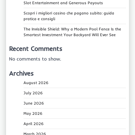
Slot Entertainment and Generous Payouts
Scopri i migliori casino che pagano subito: guida
pratica e consigli
The Invisible Shield: Why a Modern Pool Fence Is the
Smartest Investment Your Backyard Will Ever See
Recent Comments
No comments to show.
Archives
August 2026
July 2026
June 2026
May 2026
April 2026
March 2026