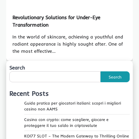
Revolutionary Solutions for Under-Eye
Transformation
In the world of skincare, achieving a youthful and
radiant appearance is highly sought after. One of
the most effective…
Search
Search
Recent Posts
Guida pratica per giocatori italiani: scopri i migliori
casino non AAMS
Casino con crypto: come scegliere, giocare e
proteggere il tuo saldo in criptovalute
KOI77 SLOT – The Modern Gateway to Thrilling Online