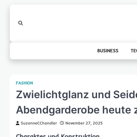
Skip
to
content
BUSINESS
TE
FASHION
Zwielichtglanz und Sei
Abendgarderobe heute z
SuzanneCChandler
November 27, 2025
Charakter und Konstruktion