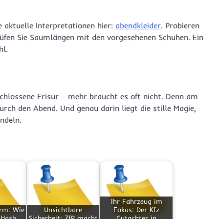
 aktuelle Interpretationen hier:
abendkleider
. Probieren
prüfen Sie Saumlängen mit den vorgesehenen Schuhen. Ein
hl.
tschlossene Frisur – mehr braucht es oft nicht. Denn am
urch den Abend. Und genau darin liegt die stille Magie,
ndeln.
Ihr Fahrzeug im
orm: Wie
Unsichtbare
Fokus: Der Kfz
 Hash
Sicherheit: ZfP macht
Gutachter in