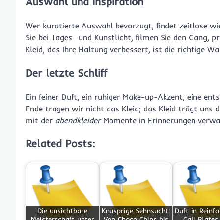
Auswahl und Inspiration
Wer kuratierte Auswahl bevorzugt, findet zeitlose wie
Sie bei Tages- und Kunstlicht, filmen Sie den Gang, 
Kleid, das Ihre Haltung verbessert, ist die richtige Wa
Der letzte Schliff
Ein feiner Duft, ein ruhiger Make-up-Akzent, eine en
Ende tragen wir nicht das Kleid; das Kleid trägt uns d
mit der
abendkleider
Momente in Erinnerungen verwa
Related Posts:
Die unsichtbare
Knusprige Sehnsucht:
Duft in Reinf
Meisterschaft unter
Von Choco Chips bis
Cali Plates