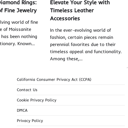
Diamond Rings:
Elevate Your Style with
f Fine Jewelry
Timeless Leather
Accessories
lving world of fine
se of Moissanite
In the ever-evolving world of
 has been nothing
fashion, certain pieces remain
utionary. Known…
perennial favorites due to their
timeless appeal and functionality.
Among these,…
California Consumer Privacy Act (CCPA)
Contact Us
Cookie Privacy Policy
DMCA
Privacy Policy