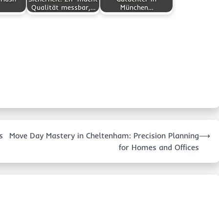
Qualität messbar,…
München…
s
Move Day Mastery in Cheltenham: Precision Planning
⟶
for Homes and Offices