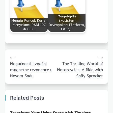
Menjelajahi
Menuju Puncak Karier
Ekosistem
Menyelam: PADI IDC
Dewapoker: Platform,
di Gili…
Fitur,…
Post
⟵
⟶
navigation
Mogućnosti i značaj
The Thrilling World of
magnetne rezonance u
Motorcycles: A Ride with
Novom Sadu
Saffy Sprocket
Related Posts
Transform Your Living Space with Timeless